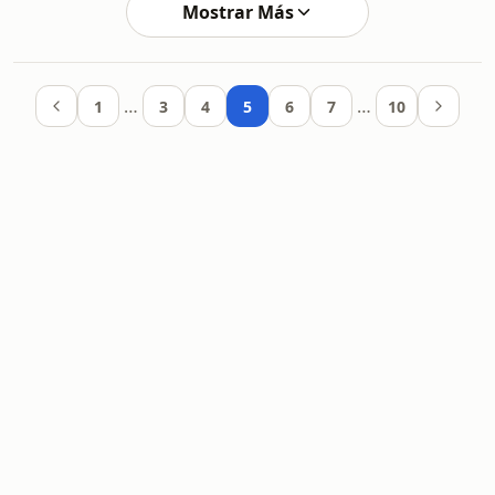
Mostrar Más
…
…
1
3
4
5
6
7
10