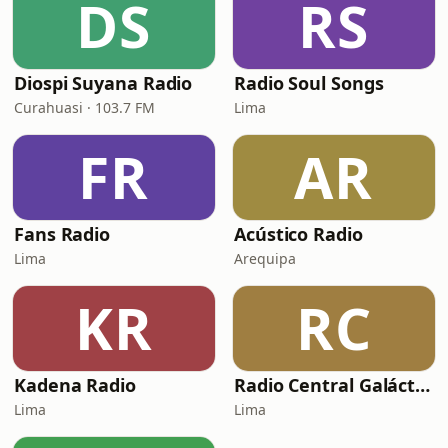
DS
RS
Diospi Suyana Radio
Radio Soul Songs
Curahuasi · 103.7 FM
Lima
FR
AR
Fans Radio
Acústico Radio
Lima
Arequipa
KR
RC
Kadena Radio
Radio Central Galáctica
Lima
Lima