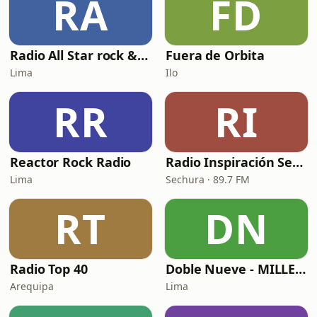
RA
FD
Radio All Star rock & pop on line
Fuera de Orbita
Lima
Ilo
RR
RI
Reactor Rock Radio
Radio Inspiración Sechura
Lima
Sechura · 89.7 FM
RT
DN
Radio Top 40
Doble Nueve - MILLENNIAL
Arequipa
Lima