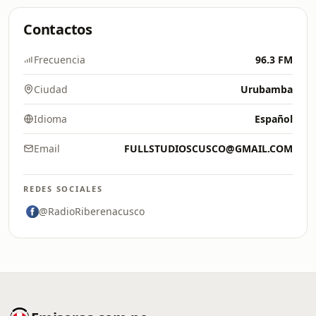
Contactos
Frecuencia
96.3 FM
Ciudad
Urubamba
Idioma
Español
Email
FULLSTUDIOSCUSCO@GMAIL.COM
REDES SOCIALES
@RadioRiberenacusco