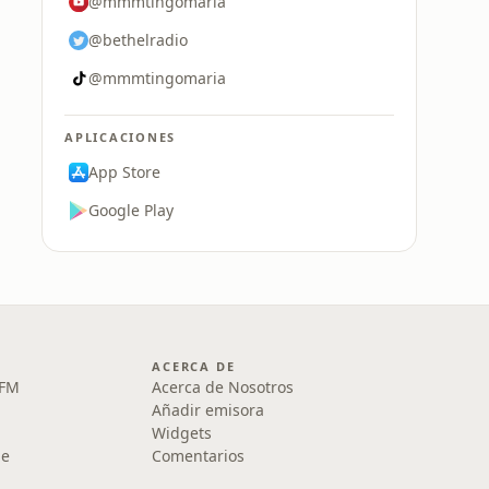
@mmmtingomaria
@bethelradio
@mmmtingomaria
APLICACIONES
App Store
Google Play
ACERCA DE
 FM
Acerca de Nosotros
Añadir emisora
Widgets
le
Comentarios