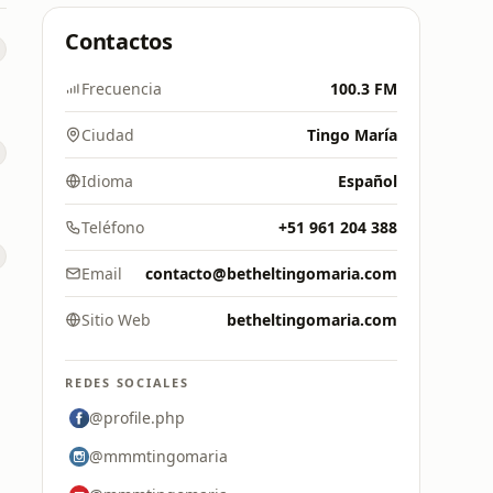
Contactos
Frecuencia
100.3 FM
Ciudad
Tingo María
Idioma
Español
Teléfono
+51 961 204 388
Email
contacto@betheltingomaria.com
Sitio Web
betheltingomaria.com
REDES SOCIALES
@profile.php
@mmmtingomaria