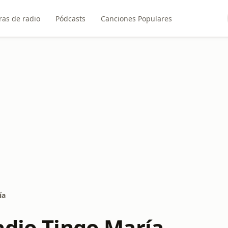
ras de radio
Pódcasts
Canciones Populares
ía
adio Tingo María