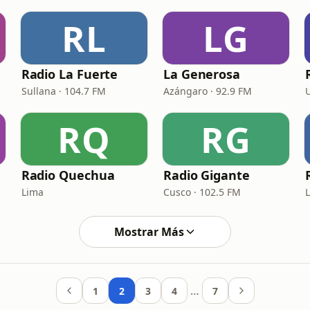
RL
LG
Radio La Fuerte
La Generosa
Sullana · 104.7 FM
Azángaro · 92.9 FM
RQ
RG
Radio Quechua
Radio Gigante
Lima
Cusco · 102.5 FM
Mostrar Más
…
1
2
3
4
7