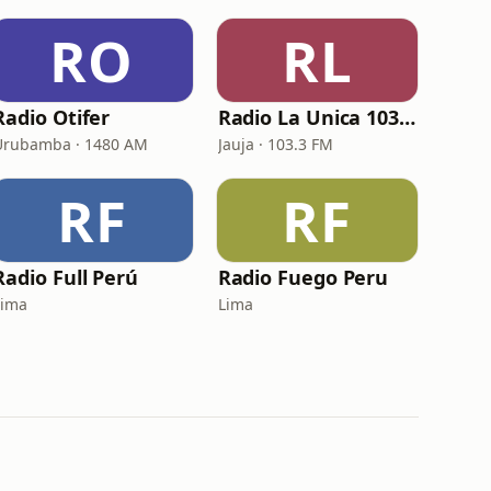
RO
RL
Radio Otifer
Radio La Unica 103.3 FM Jauja
Urubamba · 1480 AM
Jauja · 103.3 FM
RF
RF
Radio Full Perú
Radio Fuego Peru
Lima
Lima