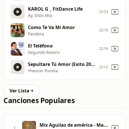
KAROL G _ FitDance Life
22:23
Ay, DiOs Mio
Como Te Va Mi Amor
22:19
Pandora
El Teléfono
22:16
Segundo Rosero
Sepultare Tú Amor (Exito 2025) Cumbia Sureña 2025
22:12
Yheison Pumita
Ver Lista
Canciones Populares
Mix Aguilas de américa - Mal pensada, no me reclames, aquí estoy
1