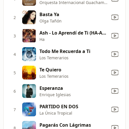
Orquesta Internacional Guachambe
Basta Ya
2
Olga Tañón
Ash - Lo Aprendí de Ti (HA-ASH Primera Fila - Hecho Realidad [En Vivo])
3
Ha
Todo Me Recuerda a Ti
4
Los Temerarios
Te Quiero
5
Los Temerarios
Esperanza
6
Enrique Iglesias
PARTIDO EN DOS
7
La Única Tropical
Pagarás Con Lágrimas
8