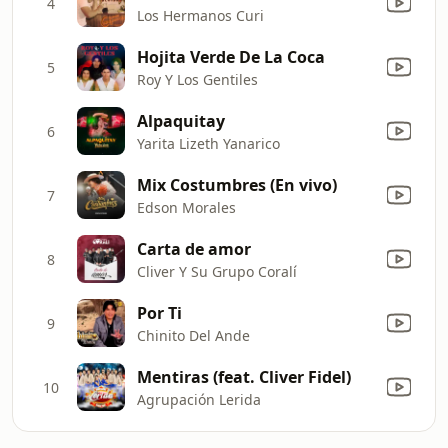
4
Los Hermanos Curi
Hojita Verde De La Coca
5
Roy Y Los Gentiles
Alpaquitay
6
Yarita Lizeth Yanarico
Mix Costumbres (En vivo)
7
Edson Morales
Carta de amor
8
Cliver Y Su Grupo Coralí
Por Ti
9
Chinito Del Ande
Mentiras (feat. Cliver Fidel)
10
Agrupación Lerida