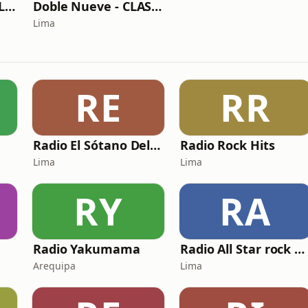
Doble Nueve - MILLENNIAL
Doble Nueve - CLASSIC
Lima
RE
RR
Radio El Sótano Del Rock
Radio Rock Hits
Lima
Lima
RY
RA
Radio Yakumama
Radio All Star rock & pop on line
Arequipa
Lima