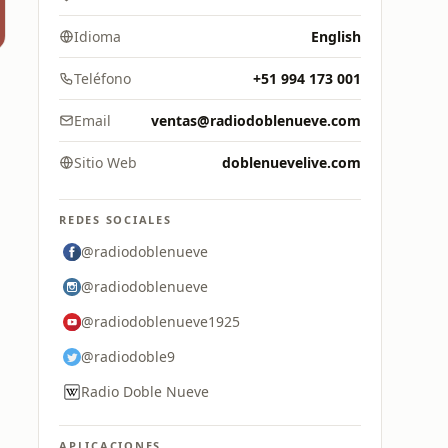
Idioma
English
Teléfono
+51 994 173 001
Email
ventas@radiodoblenueve.com
Sitio Web
doblenuevelive.com
REDES SOCIALES
@radiodoblenueve
@radiodoblenueve
@radiodoblenueve1925
@radiodoble9
Radio Doble Nueve
APLICACIONES