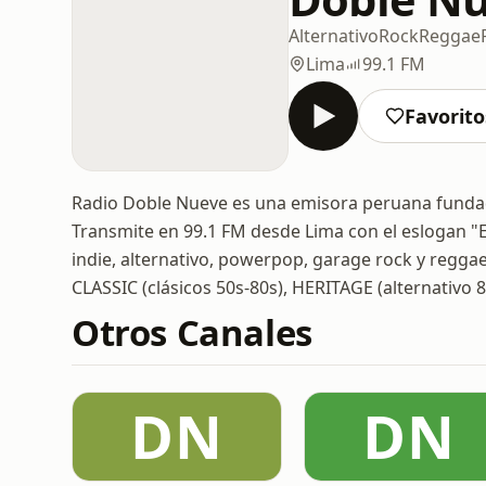
Alternativo
Rock
Reggae
Lima
99.1 FM
Favorito
Radio Doble Nueve es una emisora peruana fundada 
Transmite en 99.1 FM desde Lima con el eslogan 
indie, alternativo, powerpop, garage rock y reggae.
CLASSIC (clásicos 50s-80s), HERITAGE (alternativo 
Otros Canales
DN
DN