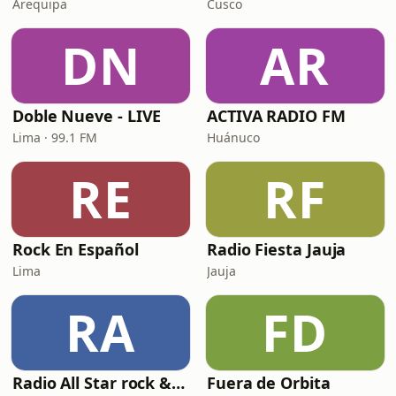
Arequipa
Cusco
DN
AR
Doble Nueve - LIVE
ACTIVA RADIO FM
Lima · 99.1 FM
Huánuco
RE
RF
Rock En Español
Radio Fiesta Jauja
Lima
Jauja
RA
FD
Radio All Star rock & pop on line
Fuera de Orbita