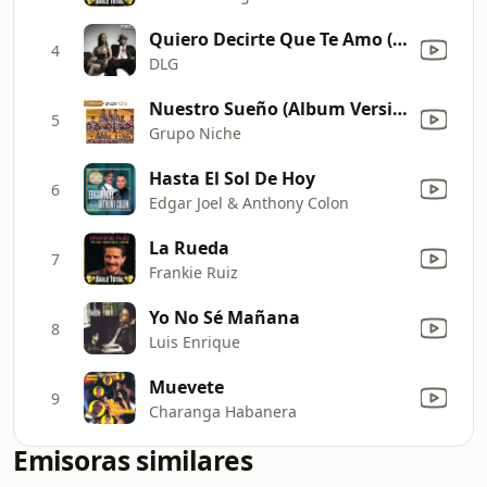
Quiero Decirte Que Te Amo (feat. Ness)
4
DLG
Nuestro Sueño (Album Version)
5
Grupo Niche
Hasta El Sol De Hoy
6
Edgar Joel & Anthony Colon
La Rueda
7
Frankie Ruiz
Yo No Sé Mañana
8
Luis Enrique
Muevete
9
Charanga Habanera
Emisoras similares