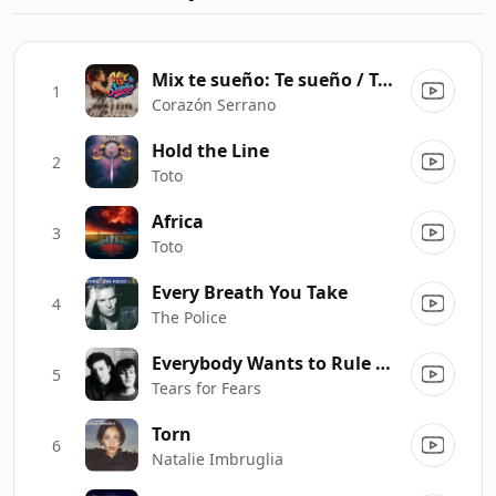
Mix te sueño: Te sueño / Tú me vas a dejar
1
Corazón Serrano
Hold the Line
2
Toto
Africa
3
Toto
Every Breath You Take
4
The Police
Everybody Wants to Rule the World
5
Tears for Fears
Torn
6
Natalie Imbruglia