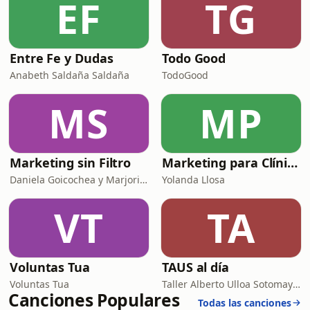
EF
TG
Entre Fe y Dudas
Todo Good
Anabeth Saldaña Saldaña
TodoGood
MS
MP
Marketing sin Filtro
Marketing para Clínicas
Daniela Goicochea y Marjori Haddad
Yolanda Llosa
VT
TA
Voluntas Tua
TAUS al día
Voluntas Tua
Taller Alberto Ulloa Sotomayor
Canciones Populares
Todas las canciones