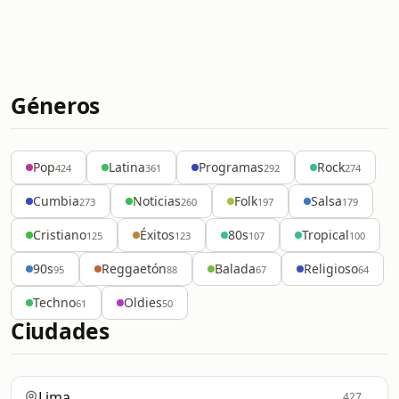
Géneros
Pop
Latina
Programas
Rock
424
361
292
274
Cumbia
Noticias
Folk
Salsa
273
260
197
179
Cristiano
Éxitos
80s
Tropical
125
123
107
100
90s
Reggaetón
Balada
Religioso
95
88
67
64
Techno
Oldies
61
50
Ciudades
Lima
427