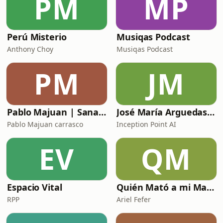
PM
MP
Perú Misterio
Musiqas Podcast
Anthony Choy
Musiqas Podcast
PM
JM
Pablo Majuan | Sanación Cuántica y Terapias Energéticas
José María Arguedas - Biografía Eterna
Pablo Majuan carrasco
Inception Point AI
EV
QM
Espacio Vital
Quién Mató a mi Madre: El Caso Fefer
RPP
Ariel Fefer