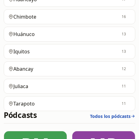
Chimbote
16
Huánuco
13
Iquitos
13
Abancay
12
Juliaca
11
Tarapoto
11
Pódcasts
Todos los pódcasts