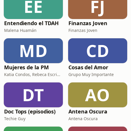
EE
FJ
Entendiendo el TDAH
Finanzas Joven
Malena Huamán
Finanzas Joven
MD
CD
Mujeres de la PM
Cosas del Amor
Katia Condos, Rebeca Escribens, Almendra Gomelsky y Gianella Neyra
Grupo Muy Importante
DT
AO
Doc Tops (episodios)
Antena Oscura
Techie Guy
Antena Oscura