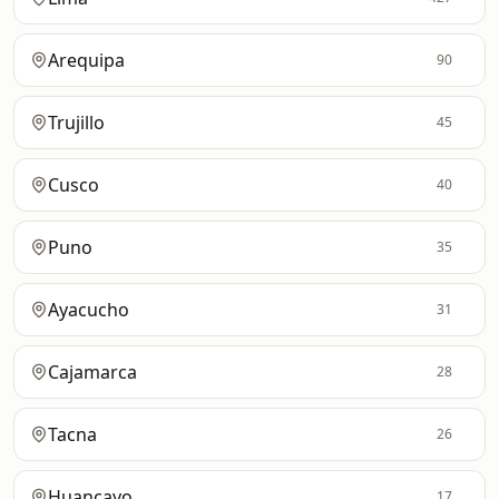
Arequipa
90
Trujillo
45
Cusco
40
Puno
35
Ayacucho
31
Cajamarca
28
Tacna
26
Huancayo
17