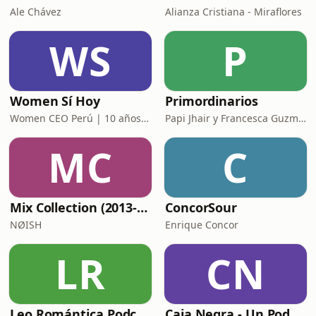
Ale Chávez
Alianza Cristiana - Miraflores
WS
P
Women Sí Hoy
Primordinarios
Women CEO Perú | 10 años potenciando tu poder
Papi Jhair y Francesca Guzmán
MC
C
Mix Collection (2013-now)
ConcorSour
NØISH
Enrique Concor
LR
CN
Leo Romántica Podcast
Caja Negra - Un Podcast de Soda Stereo