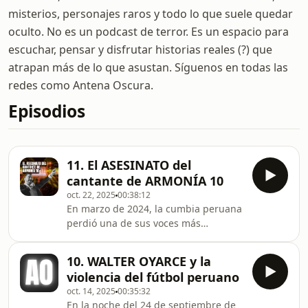
misterios, personajes raros y todo lo que suele quedar
oculto. No es un podcast de terror. Es un espacio para
escuchar, pensar y disfrutar historias reales (?) que
atrapan más de lo que asustan. Síguenos en todas las
redes como Antena Oscura.
Episodios
11. El ASESINATO del
cantante de ARMONÍA 10
oct. 22, 2025
00:38:12
En marzo de 2024, la cumbia peruana
perdió una de sus voces más
queridas. Paul Flores, conocido como
“El Ruso” e integrante de Armonía 10,
10. WALTER OYARCE y la
fue asesinado en un atentado cuando
violencia del fútbol peruano
la orquesta se dirigía a una
oct. 14, 2025
00:35:32
presentación en Ate. La noticia
En la noche del 24 de septiembre de