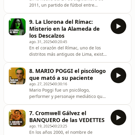
conmocionó al país entero y reveló el
2011, un partido de fútbol entre
oscuro vínculo entre el mundo del
Alianza Lima y Universitario terminó
espectáculo y la violencia criminal.En
en tragedia. Desde lo alto del Estadio
este episodio de Antena Oscura,
9. La Llorona del Rímac:
Monumental, un joven hincha perdió
abrimos el Expediente
Misterio en la Alameda de
la vida en un hecho que conmocionó
los Descalzos
al país entero: Walter Oyarce fue
ago. 31, 2025
00:20:45
arrojado al vacío durante una riña
En el corazón del Rímac, uno de los
entre barras. Su nombre se convirtió
distritos más antiguos de Lima, existe
en símbolo de justicia, pero también
un lugar cargado de historia y
en una herida abierta en el fútbol
misterio: la Alameda de los Descalzos.
peruano
8. MARIO POGGI el piscólogo
Entre sus árboles y monumentos
que mató a su paciente
coloniales, muchos aseguran haber
ago. 27, 2025
00:30:16
escuchado un lamento femenino que
Mario Poggi fue un psicólogo,
hiela la sangre: el llanto de una
performer y personaje mediático que
madre que perdió a su hijo y jamás
marcó al Perú en los años 80 y 90. Su
encontró paz.En este episodio de
excéntrica personalidad lo llevó a la
Antena Oscura, abrimos el Expediente
7. Cromwell Gálvez el
televisión, pero también al centro de
Oscuro de la Llor
BANQUERO de las VEDETTES
un crimen que lo convirtió en uno de
ago. 19, 2025
00:23:25
los casos más polémicos de la historia
En los años 2000, el nombre de
peruana: el psicólogo que mató a su