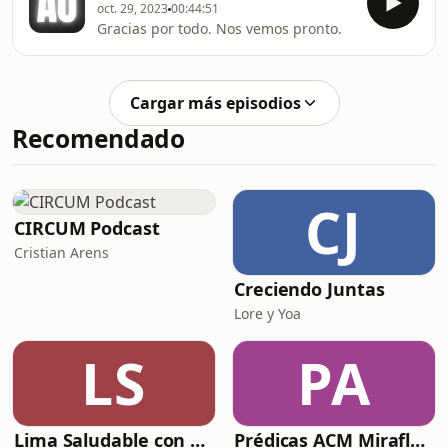
que se deja ver entre la nebli
oct. 29, 2023
00:44:51
que te puedas imaginar.En este
Gracias por todo. Nos vemos pronto.
episodio de Expediente Oscuro,
exploramos uno de los eventos más
desconcertantes del siglo XX: la
misteriosa muerte del Papa Juan
Cargar más episodios
Pablo I, apenas 33 días después de su
Recomendado
elección. ¿Fue un problema de salud
CJ
CIRCUM Podcast
Cristian Arens
Creciendo Juntas
Lore y Yoa
LS
PA
Lima Saludable con Ale Chávez
Prédicas ACM Miraflores