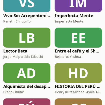
VS
IM
Vivir Sin Arrepentimientos - Podcast
Imperfecta Mente
Keneth Chilquillo
Imperfecta Mente
LB
EE
Lector Beta
Entre el café y el Shajarit
Jorge Malpartida Tabuchi
Bejatzrot Yeshua
AD
HD
Alquimista del desapego
HISTORIA DEL PERÚ Y EL MUNDO
Diego Oblitas
Henry Kurt Michael Ayala Alva