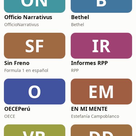
Officio Narrativus
Bethel
OfficioNarrativus
Bethel
SF
IR
Sin Freno
Informes RPP
Formula 1 en español
RPP
O
EM
OECEPerú
EN MI MENTE
OECE
Estefanía Campoblanco