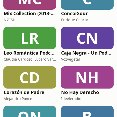
Mix Collection (2013-now)
ConcorSour
NØISH
Enrique Concor
LR
CN
Leo Romántica Podcast
Caja Negra - Un Podcast de Soda Stereo
Claudia Cardozo, Lucero Vargas y Victoria Delgado.
Vozvegetal
CD
NH
Corazón de Padre
No Hay Derecho
Alejandro Ponce
Ideeleradio
ON
B