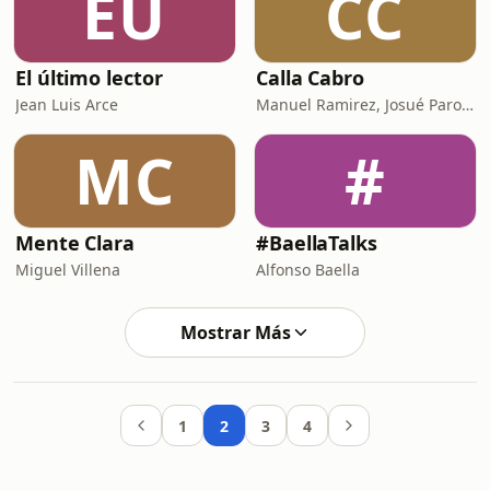
EÚ
CC
El último lector
Calla Cabro
Jean Luis Arce
Manuel Ramirez, Josué Parodi, Alberto Castro y Mila Vidaurre
MC
#
Mente Clara
#BaellaTalks
Miguel Villena
Alfonso Baella
Mostrar Más
1
2
3
4