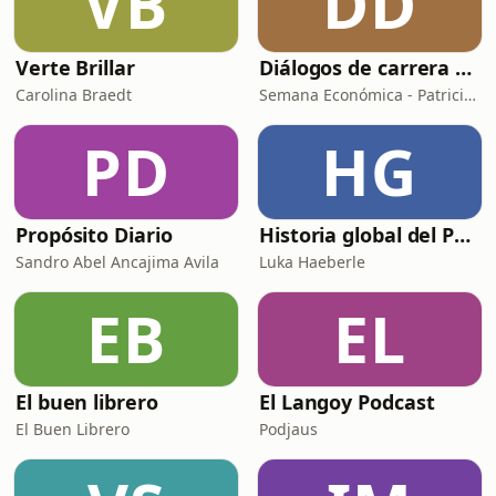
VB
DD
Verte Brillar
Diálogos de carrera y del futuro
Carolina Braedt
Semana Económica - Patricia Canepa
PD
HG
Propósito Diario
Historia global del Perú
Sandro Abel Ancajima Avila
Luka Haeberle
EB
EL
El buen librero
El Langoy Podcast
El Buen Librero
Podjaus