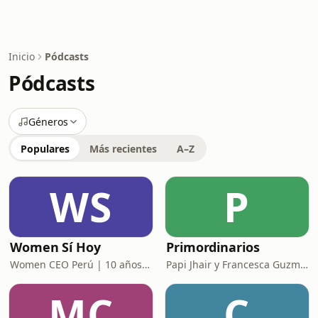
Inicio
Pódcasts
Pódcasts
Géneros
Populares
Más recientes
A–Z
WS
P
Women Sí Hoy
Primordinarios
Women CEO Perú | 10 años potenciando tu poder
Papi Jhair y Francesca Guzmán
MC
C