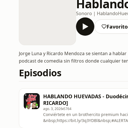
Habland
Sonoro | HablandoHue
Favorito
Jorge Luna y Ricardo Mendoza se sientan a hablar
podcast de comedia sin filtros donde cualquier te
Episodios
HABLANDO HUEVADAS - Duodécim
RICARDO]
ago. 3, 2026
5764
Conviértete en un brothercito premium haci
&nbsp;⁠⁠⁠⁠⁠⁠⁠⁠⁠⁠⁠⁠⁠⁠⁠⁠⁠⁠⁠⁠⁠⁠⁠⁠⁠⁠⁠⁠⁠⁠⁠⁠⁠⁠⁠⁠⁠⁠⁠⁠⁠⁠⁠⁠⁠⁠⁠⁠⁠⁠⁠⁠⁠⁠⁠⁠⁠⁠⁠⁠⁠⁠⁠⁠⁠⁠⁠⁠⁠⁠⁠⁠⁠⁠https://bit.ly/3q3YDBl⁠⁠⁠⁠⁠⁠⁠⁠⁠⁠⁠⁠⁠⁠⁠⁠⁠⁠⁠⁠⁠⁠⁠⁠⁠⁠⁠⁠⁠⁠⁠⁠⁠⁠⁠⁠⁠⁠⁠⁠⁠⁠⁠⁠⁠⁠⁠⁠⁠⁠⁠⁠⁠⁠⁠⁠⁠⁠⁠⁠⁠⁠⁠⁠⁠⁠⁠⁠⁠⁠⁠⁠⁠⁠&nbsp;⁠⁠⁠⁠⁠⁠⁠⁠⁠⁠⁠⁠⁠⁠⁠⁠⁠⁠⁠⁠⁠⁠⁠⁠⁠⁠⁠⁠⁠⁠⁠⁠⁠⁠⁠⁠⁠⁠⁠⁠⁠⁠⁠⁠⁠⁠⁠⁠⁠⁠⁠⁠⁠⁠⁠⁠⁠⁠⁠⁠⁠⁠⁠⁠⁠⁠⁠⁠⁠⁠⁠⁠⁠⁠#ALERTA