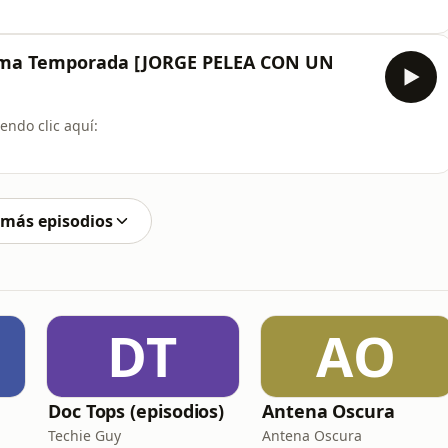
⁠⁠⁠⁠⁠
ma Temporada [JORGE PELEA CON UN
endo clic aquí:
⁠⁠⁠⁠⁠
 más episodios
DT
AO
Doc Tops (episodios)
Antena Oscura
Techie Guy
Antena Oscura