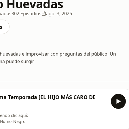
o Huevadas
vadas
302 Episodios
ago. 3, 2026
s
 huevadas e improvisar con preguntas del público. Un
ma puede surgir.
a Temporada [EL HIJO MÁS CARO DE
endo clic aquí:
HumorNegro⁠⁠⁠⁠⁠⁠⁠⁠⁠⁠⁠⁠⁠⁠⁠⁠⁠⁠⁠⁠⁠⁠⁠⁠⁠⁠⁠⁠⁠⁠⁠⁠⁠⁠⁠⁠⁠⁠⁠⁠⁠⁠⁠⁠⁠⁠⁠⁠⁠⁠⁠⁠⁠⁠⁠⁠⁠⁠⁠⁠⁠⁠⁠⁠⁠⁠⁠⁠⁠