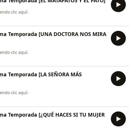
a Temporada [EL MATAPATOS Y EL PATO]
endo clic aquí:
⁠⁠⁠⁠⁠
ma Temporada [UNA DOCTORA NOS MIRA
endo clic aquí:
⁠⁠⁠⁠⁠
ma Temporada [LA SEÑORA MÁS
endo clic aquí:
⁠⁠⁠⁠⁠
a Temporada [¿QUÉ HACES SI TU MUJER