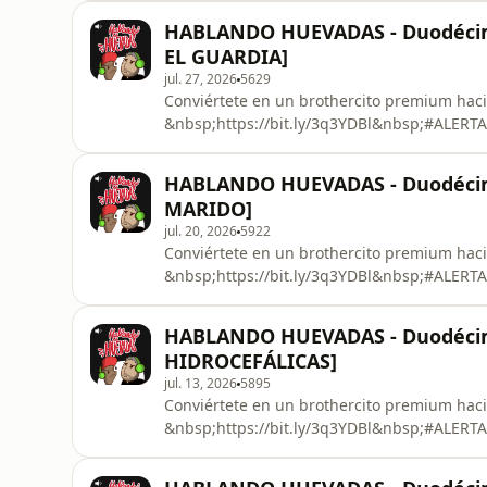
HABLANDO HUEVADAS - Duodécim
EL GUARDIA]
jul. 27, 2026
5629
Conviértete en un brothercito premium haci
&nbsp;⁠⁠⁠⁠⁠⁠⁠⁠⁠⁠⁠⁠⁠⁠⁠⁠⁠⁠⁠⁠⁠⁠⁠⁠⁠⁠⁠⁠⁠⁠⁠⁠⁠⁠⁠⁠⁠⁠⁠⁠⁠⁠⁠⁠⁠⁠⁠⁠⁠⁠⁠⁠⁠⁠⁠⁠⁠⁠⁠⁠⁠⁠⁠⁠⁠⁠⁠⁠⁠⁠⁠⁠⁠https://bit.ly/3q3YDBl⁠⁠⁠⁠⁠⁠⁠⁠⁠⁠⁠⁠⁠⁠⁠⁠⁠⁠⁠⁠⁠⁠⁠⁠⁠⁠⁠⁠⁠⁠⁠⁠⁠⁠⁠⁠⁠⁠⁠⁠⁠⁠⁠⁠⁠⁠⁠⁠⁠⁠⁠⁠⁠⁠⁠⁠⁠⁠⁠⁠⁠⁠⁠⁠⁠⁠⁠⁠⁠⁠⁠⁠⁠&nbsp;⁠⁠⁠⁠⁠⁠⁠⁠⁠⁠⁠⁠⁠⁠⁠⁠⁠⁠⁠⁠⁠⁠⁠⁠⁠⁠⁠⁠⁠⁠⁠⁠⁠⁠⁠⁠⁠⁠⁠⁠⁠⁠⁠⁠⁠⁠⁠⁠⁠⁠⁠⁠⁠⁠⁠⁠⁠⁠⁠⁠⁠⁠⁠⁠⁠⁠⁠⁠⁠⁠⁠⁠⁠#ALERTAHum
HABLANDO HUEVADAS - Duodécim
MARIDO]
jul. 20, 2026
5922
Conviértete en un brothercito premium haci
&nbsp;⁠⁠⁠⁠⁠⁠⁠⁠⁠⁠⁠⁠⁠⁠⁠⁠⁠⁠⁠⁠⁠⁠⁠⁠⁠⁠⁠⁠⁠⁠⁠⁠⁠⁠⁠⁠⁠⁠⁠⁠⁠⁠⁠⁠⁠⁠⁠⁠⁠⁠⁠⁠⁠⁠⁠⁠⁠⁠⁠⁠⁠⁠⁠⁠⁠⁠⁠⁠⁠⁠⁠⁠https://bit.ly/3q3YDBl⁠⁠⁠⁠⁠⁠⁠⁠⁠⁠⁠⁠⁠⁠⁠⁠⁠⁠⁠⁠⁠⁠⁠⁠⁠⁠⁠⁠⁠⁠⁠⁠⁠⁠⁠⁠⁠⁠⁠⁠⁠⁠⁠⁠⁠⁠⁠⁠⁠⁠⁠⁠⁠⁠⁠⁠⁠⁠⁠⁠⁠⁠⁠⁠⁠⁠⁠⁠⁠⁠⁠⁠&nbsp;⁠⁠⁠⁠⁠⁠⁠⁠⁠⁠⁠⁠⁠⁠⁠⁠⁠⁠⁠⁠⁠⁠⁠⁠⁠⁠⁠⁠⁠⁠⁠⁠⁠⁠⁠⁠⁠⁠⁠⁠⁠⁠⁠⁠⁠⁠⁠⁠⁠⁠⁠⁠⁠⁠⁠⁠⁠⁠⁠⁠⁠⁠⁠⁠⁠⁠⁠
HABLANDO HUEVADAS - Duodéci
HIDROCEFÁLICAS]
jul. 13, 2026
5895
Conviértete en un brothercito premium haci
&nbsp;⁠⁠⁠⁠⁠⁠⁠⁠⁠⁠⁠⁠⁠⁠⁠⁠⁠⁠⁠⁠⁠⁠⁠⁠⁠⁠⁠⁠⁠⁠⁠⁠⁠⁠⁠⁠⁠⁠⁠⁠⁠⁠⁠⁠⁠⁠⁠⁠⁠⁠⁠⁠⁠⁠⁠⁠⁠⁠⁠⁠⁠⁠⁠⁠⁠⁠⁠⁠⁠⁠⁠https://bit.ly/3q3YDBl⁠⁠⁠⁠⁠⁠⁠⁠⁠⁠⁠⁠⁠⁠⁠⁠⁠⁠⁠⁠⁠⁠⁠⁠⁠⁠⁠⁠⁠⁠⁠⁠⁠⁠⁠⁠⁠⁠⁠⁠⁠⁠⁠⁠⁠⁠⁠⁠⁠⁠⁠⁠⁠⁠⁠⁠⁠⁠⁠⁠⁠⁠⁠⁠⁠⁠⁠⁠⁠⁠⁠&nbsp;⁠⁠⁠⁠⁠⁠⁠⁠⁠⁠⁠⁠⁠⁠⁠⁠⁠⁠⁠⁠⁠⁠⁠⁠⁠⁠⁠⁠⁠⁠⁠⁠⁠⁠⁠⁠⁠⁠⁠⁠⁠⁠⁠⁠⁠⁠⁠⁠⁠⁠⁠⁠⁠⁠⁠⁠⁠⁠