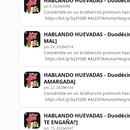
HABLANDO HUEVADAS - Duodécim
jul. 6, 2026
5088
Conviértete en un brothercito premium haci
⁠⁠⁠⁠⁠⁠⁠⁠⁠⁠⁠⁠⁠⁠⁠⁠⁠⁠⁠⁠⁠⁠⁠⁠⁠⁠⁠⁠⁠⁠⁠⁠⁠⁠⁠⁠⁠⁠⁠⁠⁠⁠⁠⁠⁠⁠⁠⁠⁠⁠⁠⁠⁠⁠⁠⁠⁠⁠⁠⁠⁠⁠⁠⁠⁠⁠⁠⁠⁠⁠https://bit.ly/3q3YDBl⁠⁠⁠⁠⁠⁠⁠⁠⁠⁠⁠⁠⁠⁠⁠⁠⁠⁠⁠⁠⁠⁠⁠⁠⁠⁠⁠⁠⁠⁠⁠⁠⁠⁠⁠⁠⁠⁠⁠⁠⁠⁠⁠⁠⁠⁠⁠⁠⁠⁠⁠⁠⁠⁠⁠⁠⁠⁠⁠⁠⁠⁠⁠⁠⁠⁠⁠⁠⁠⁠ ⁠⁠⁠⁠⁠⁠⁠⁠⁠⁠⁠⁠⁠⁠⁠⁠⁠⁠⁠⁠⁠⁠⁠⁠⁠⁠⁠⁠⁠⁠⁠⁠⁠⁠⁠⁠⁠⁠⁠⁠⁠⁠⁠⁠⁠⁠⁠⁠⁠⁠⁠⁠⁠⁠⁠⁠⁠⁠⁠⁠⁠⁠⁠⁠⁠⁠⁠⁠⁠⁠#ALERTAHumorNegro⁠⁠⁠⁠⁠⁠⁠⁠⁠⁠⁠⁠⁠⁠⁠⁠⁠⁠⁠⁠⁠⁠⁠⁠⁠⁠⁠⁠⁠⁠⁠⁠⁠⁠⁠⁠⁠⁠⁠⁠⁠⁠⁠⁠⁠⁠⁠⁠⁠⁠⁠⁠⁠⁠⁠⁠⁠⁠⁠⁠⁠⁠⁠⁠⁠⁠⁠⁠⁠⁠ ⁠⁠⁠⁠⁠⁠⁠⁠⁠⁠⁠⁠⁠⁠⁠
HABLANDO HUEVADAS - Duodéci
MAL]
jun. 29, 2026
5574
Conviértete en un brothercito premium haci
⁠⁠⁠⁠⁠⁠⁠⁠⁠⁠⁠⁠⁠⁠⁠⁠⁠⁠⁠⁠⁠⁠⁠⁠⁠⁠⁠⁠⁠⁠⁠⁠⁠⁠⁠⁠⁠⁠⁠⁠⁠⁠⁠⁠⁠⁠⁠⁠⁠⁠⁠⁠⁠⁠⁠⁠⁠⁠⁠⁠⁠⁠⁠⁠⁠⁠⁠⁠⁠https://bit.ly/3q3YDBl⁠⁠⁠⁠⁠⁠⁠⁠⁠⁠⁠⁠⁠⁠⁠⁠⁠⁠⁠⁠⁠⁠⁠⁠⁠⁠⁠⁠⁠⁠⁠⁠⁠⁠⁠⁠⁠⁠⁠⁠⁠⁠⁠⁠⁠⁠⁠⁠⁠⁠⁠⁠⁠⁠⁠⁠⁠⁠⁠⁠⁠⁠⁠⁠⁠⁠⁠⁠⁠ ⁠⁠⁠⁠⁠⁠⁠⁠⁠⁠⁠⁠⁠⁠⁠⁠⁠⁠⁠⁠⁠⁠⁠⁠⁠⁠⁠⁠⁠⁠⁠⁠⁠⁠⁠⁠⁠⁠⁠⁠⁠⁠⁠⁠⁠⁠⁠⁠⁠⁠⁠⁠⁠⁠⁠⁠⁠⁠⁠⁠⁠⁠⁠⁠⁠⁠⁠⁠⁠#ALERTAHumorNegro⁠⁠⁠⁠⁠⁠⁠⁠⁠⁠⁠⁠⁠⁠⁠⁠⁠⁠⁠⁠⁠⁠⁠⁠⁠⁠⁠⁠⁠⁠⁠⁠⁠⁠⁠⁠⁠⁠⁠⁠⁠⁠⁠⁠⁠⁠⁠⁠⁠⁠⁠⁠⁠⁠⁠⁠⁠⁠⁠⁠⁠⁠⁠⁠⁠⁠⁠⁠⁠ ⁠⁠⁠⁠⁠⁠⁠⁠⁠⁠⁠⁠⁠⁠⁠⁠⁠⁠⁠
HABLANDO HUEVADAS - Duodéci
AMARGADA]
jun. 22, 2026
6104
Conviértete en un brothercito premium haci
⁠⁠⁠⁠⁠⁠⁠⁠⁠⁠⁠⁠⁠⁠⁠⁠⁠⁠⁠⁠⁠⁠⁠⁠⁠⁠⁠⁠⁠⁠⁠⁠⁠⁠⁠⁠⁠⁠⁠⁠⁠⁠⁠⁠⁠⁠⁠⁠⁠⁠⁠⁠⁠⁠⁠⁠⁠⁠⁠⁠⁠⁠⁠⁠⁠⁠⁠⁠https://bit.ly/3q3YDBl⁠⁠⁠⁠⁠⁠⁠⁠⁠⁠⁠⁠⁠⁠⁠⁠⁠⁠⁠⁠⁠⁠⁠⁠⁠⁠⁠⁠⁠⁠⁠⁠⁠⁠⁠⁠⁠⁠⁠⁠⁠⁠⁠⁠⁠⁠⁠⁠⁠⁠⁠⁠⁠⁠⁠⁠⁠⁠⁠⁠⁠⁠⁠⁠⁠⁠⁠⁠ ⁠⁠⁠⁠⁠⁠⁠⁠⁠⁠⁠⁠⁠⁠⁠⁠⁠⁠⁠⁠⁠⁠⁠⁠⁠⁠⁠⁠⁠⁠⁠⁠⁠⁠⁠⁠⁠⁠⁠⁠⁠⁠⁠⁠⁠⁠⁠⁠⁠⁠⁠⁠⁠⁠⁠⁠⁠⁠⁠⁠⁠⁠⁠⁠⁠⁠⁠⁠#ALERTAHumorNegro⁠⁠⁠⁠⁠⁠⁠⁠⁠⁠⁠⁠⁠⁠⁠⁠⁠⁠⁠⁠⁠⁠⁠⁠⁠⁠⁠⁠⁠⁠⁠⁠⁠⁠⁠⁠⁠⁠⁠⁠⁠⁠⁠⁠⁠⁠⁠⁠⁠⁠⁠⁠⁠⁠⁠⁠⁠⁠⁠⁠⁠⁠⁠⁠⁠⁠⁠⁠ ⁠⁠⁠⁠⁠⁠⁠⁠⁠⁠⁠⁠⁠⁠⁠⁠⁠⁠⁠⁠⁠⁠⁠
HABLANDO HUEVADAS - Duodécim
TE ENGAÑA?]
jun. 15, 2026
5547