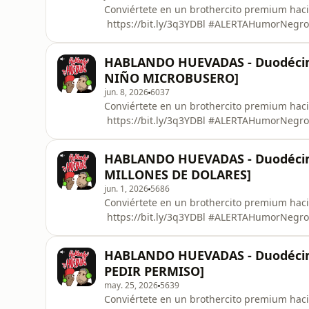
Conviértete en un brothercito premium haci
⁠⁠⁠⁠⁠⁠⁠⁠⁠⁠⁠⁠⁠⁠⁠⁠⁠⁠⁠⁠⁠⁠⁠⁠⁠⁠⁠⁠⁠⁠⁠⁠⁠⁠⁠⁠⁠⁠⁠⁠⁠⁠⁠⁠⁠⁠⁠⁠⁠⁠⁠⁠⁠⁠⁠⁠⁠⁠⁠⁠⁠⁠⁠⁠⁠⁠⁠https://bit.ly/3q3YDBl⁠⁠⁠⁠⁠⁠⁠⁠⁠⁠⁠⁠⁠⁠⁠⁠⁠⁠⁠⁠⁠⁠⁠⁠⁠⁠⁠⁠⁠⁠⁠⁠⁠⁠⁠⁠⁠⁠⁠⁠⁠⁠⁠⁠⁠⁠⁠⁠⁠⁠⁠⁠⁠⁠⁠⁠⁠⁠⁠⁠⁠⁠⁠⁠⁠⁠⁠ ⁠⁠⁠⁠⁠⁠⁠⁠⁠⁠⁠⁠⁠⁠⁠⁠⁠⁠⁠⁠⁠⁠⁠⁠⁠⁠⁠⁠⁠⁠⁠⁠⁠⁠⁠⁠⁠⁠⁠⁠⁠⁠⁠⁠⁠⁠⁠⁠⁠⁠⁠⁠⁠⁠⁠⁠⁠⁠⁠⁠⁠⁠⁠⁠⁠⁠⁠#ALERTAHumorNegro⁠⁠⁠⁠⁠⁠⁠⁠⁠⁠⁠⁠⁠⁠⁠⁠⁠⁠⁠⁠⁠⁠⁠⁠⁠⁠⁠⁠⁠⁠⁠⁠⁠⁠⁠⁠⁠⁠⁠⁠⁠⁠⁠⁠⁠⁠⁠⁠⁠⁠⁠⁠⁠⁠⁠⁠⁠⁠⁠⁠⁠⁠⁠⁠⁠⁠⁠ ⁠⁠⁠⁠⁠⁠⁠⁠⁠⁠⁠⁠⁠⁠⁠⁠⁠⁠⁠⁠⁠⁠⁠⁠⁠⁠⁠
HABLANDO HUEVADAS - Duodéci
NIÑO MICROBUSERO]
jun. 8, 2026
6037
Conviértete en un brothercito premium haci
⁠⁠⁠⁠⁠⁠⁠⁠⁠⁠⁠⁠⁠⁠⁠⁠⁠⁠⁠⁠⁠⁠⁠⁠⁠⁠⁠⁠⁠⁠⁠⁠⁠⁠⁠⁠⁠⁠⁠⁠⁠⁠⁠⁠⁠⁠⁠⁠⁠⁠⁠⁠⁠⁠⁠⁠⁠⁠⁠⁠⁠⁠⁠⁠⁠⁠https://bit.ly/3q3YDBl⁠⁠⁠⁠⁠⁠⁠⁠⁠⁠⁠⁠⁠⁠⁠⁠⁠⁠⁠⁠⁠⁠⁠⁠⁠⁠⁠⁠⁠⁠⁠⁠⁠⁠⁠⁠⁠⁠⁠⁠⁠⁠⁠⁠⁠⁠⁠⁠⁠⁠⁠⁠⁠⁠⁠⁠⁠⁠⁠⁠⁠⁠⁠⁠⁠⁠ ⁠⁠⁠⁠⁠⁠⁠⁠⁠⁠⁠⁠⁠⁠⁠⁠⁠⁠⁠⁠⁠⁠⁠⁠⁠⁠⁠⁠⁠⁠⁠⁠⁠⁠⁠⁠⁠⁠⁠⁠⁠⁠⁠⁠⁠⁠⁠⁠⁠⁠⁠⁠⁠⁠⁠⁠⁠⁠⁠⁠⁠⁠⁠⁠⁠⁠#ALERTAHumorNegro⁠⁠⁠⁠⁠⁠⁠⁠⁠⁠⁠⁠⁠⁠⁠⁠⁠⁠⁠⁠⁠⁠⁠⁠⁠⁠⁠⁠⁠⁠⁠⁠⁠⁠⁠⁠⁠⁠⁠⁠⁠⁠⁠⁠⁠⁠⁠⁠⁠⁠⁠⁠⁠⁠⁠⁠⁠⁠⁠⁠⁠⁠⁠⁠⁠⁠ ⁠⁠⁠⁠⁠⁠⁠⁠⁠⁠⁠⁠⁠⁠⁠⁠⁠⁠⁠⁠⁠⁠⁠⁠⁠⁠⁠⁠⁠⁠⁠
HABLANDO HUEVADAS - Duodéci
MILLONES DE DOLARES]
jun. 1, 2026
5686
Conviértete en un brothercito premium haci
⁠⁠⁠⁠⁠⁠⁠⁠⁠⁠⁠⁠⁠⁠⁠⁠⁠⁠⁠⁠⁠⁠⁠⁠⁠⁠⁠⁠⁠⁠⁠⁠⁠⁠⁠⁠⁠⁠⁠⁠⁠⁠⁠⁠⁠⁠⁠⁠⁠⁠⁠⁠⁠⁠⁠⁠⁠⁠⁠⁠⁠⁠⁠⁠⁠https://bit.ly/3q3YDBl⁠⁠⁠⁠⁠⁠⁠⁠⁠⁠⁠⁠⁠⁠⁠⁠⁠⁠⁠⁠⁠⁠⁠⁠⁠⁠⁠⁠⁠⁠⁠⁠⁠⁠⁠⁠⁠⁠⁠⁠⁠⁠⁠⁠⁠⁠⁠⁠⁠⁠⁠⁠⁠⁠⁠⁠⁠⁠⁠⁠⁠⁠⁠⁠⁠ ⁠⁠⁠⁠⁠⁠⁠⁠⁠⁠⁠⁠⁠⁠⁠⁠⁠⁠⁠⁠⁠⁠⁠⁠⁠⁠⁠⁠⁠⁠⁠⁠⁠⁠⁠⁠⁠⁠⁠⁠⁠⁠⁠⁠⁠⁠⁠⁠⁠⁠⁠⁠⁠⁠⁠⁠⁠⁠⁠⁠⁠⁠⁠⁠⁠#ALERTAHumorNegro⁠⁠⁠⁠⁠⁠⁠⁠⁠⁠⁠⁠⁠⁠⁠⁠⁠⁠⁠⁠⁠⁠⁠⁠⁠⁠⁠⁠⁠⁠⁠⁠⁠⁠⁠⁠⁠⁠⁠⁠⁠⁠⁠⁠⁠⁠⁠⁠⁠⁠⁠⁠⁠⁠⁠⁠⁠⁠⁠⁠⁠⁠⁠⁠⁠ ⁠⁠⁠⁠⁠⁠⁠⁠⁠⁠⁠⁠⁠⁠⁠⁠⁠⁠⁠⁠⁠⁠⁠⁠⁠⁠⁠⁠⁠⁠⁠⁠⁠⁠⁠
HABLANDO HUEVADAS - Duodéci
PEDIR PERMISO]
may. 25, 2026
5639
Conviértete en un brothercito premium haci