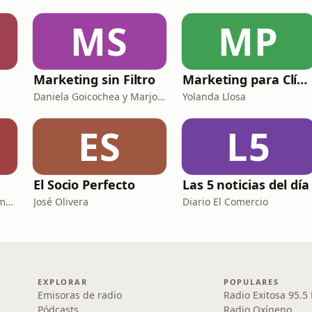
MS
MP
Marketing sin Filtro
Marketing para Clínicas
Daniela Goicochea y Marjori Haddad
Yolanda Llosa
ES
L5
El Socio Perfecto
Las 5 noticias del día
Taller Alberto Ulloa Sotomayor
José Olivera
Diario El Comercio
EXPLORAR
POPULARES
Emisoras de radio
Radio Exitosa 95.5
Pódcasts
Radio Oxígeno