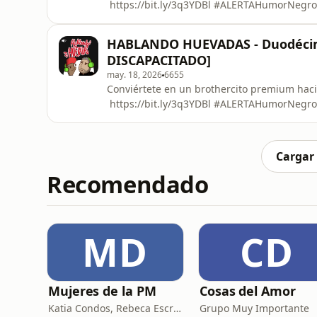
⁠⁠⁠⁠⁠⁠⁠⁠⁠⁠⁠⁠⁠⁠⁠⁠⁠⁠⁠⁠⁠⁠⁠⁠⁠⁠⁠⁠⁠⁠⁠⁠⁠⁠⁠⁠⁠⁠⁠⁠⁠⁠⁠⁠⁠⁠⁠⁠⁠⁠⁠⁠⁠⁠⁠⁠⁠⁠⁠⁠⁠⁠⁠⁠https://bit.ly/3q3YDBl⁠⁠⁠⁠⁠⁠⁠⁠⁠⁠⁠⁠⁠⁠⁠⁠⁠⁠⁠⁠⁠⁠⁠⁠⁠⁠⁠⁠⁠⁠⁠⁠⁠⁠⁠⁠⁠⁠⁠⁠⁠⁠⁠⁠⁠⁠⁠⁠⁠⁠⁠⁠⁠⁠⁠⁠⁠⁠⁠⁠⁠⁠⁠⁠ ⁠⁠⁠⁠⁠⁠⁠⁠⁠⁠⁠⁠⁠⁠⁠⁠⁠⁠⁠⁠⁠⁠⁠⁠⁠⁠⁠⁠⁠⁠⁠⁠⁠⁠⁠⁠⁠⁠⁠⁠⁠⁠⁠⁠⁠⁠⁠⁠⁠⁠⁠⁠⁠⁠⁠⁠⁠⁠⁠⁠⁠⁠⁠⁠#ALERTAHumorNegro⁠⁠⁠⁠⁠⁠⁠⁠⁠⁠⁠⁠⁠⁠⁠⁠⁠⁠⁠⁠⁠⁠⁠⁠⁠⁠⁠⁠⁠⁠⁠⁠⁠⁠⁠⁠⁠⁠⁠⁠⁠⁠⁠⁠⁠⁠⁠⁠⁠⁠⁠⁠⁠⁠⁠⁠⁠⁠⁠⁠⁠⁠⁠⁠ ⁠⁠⁠⁠⁠⁠⁠⁠⁠⁠⁠⁠⁠⁠⁠⁠⁠⁠⁠⁠⁠⁠⁠⁠⁠⁠⁠⁠⁠⁠⁠⁠⁠⁠⁠⁠⁠⁠⁠
HABLANDO HUEVADAS - Duodéci
DISCAPACITADO]
may. 18, 2026
6655
Conviértete en un brothercito premium haci
⁠⁠⁠⁠⁠⁠⁠⁠⁠⁠⁠⁠⁠⁠⁠⁠⁠⁠⁠⁠⁠⁠⁠⁠⁠⁠⁠⁠⁠⁠⁠⁠⁠⁠⁠⁠⁠⁠⁠⁠⁠⁠⁠⁠⁠⁠⁠⁠⁠⁠⁠⁠⁠⁠⁠⁠⁠⁠⁠⁠⁠⁠⁠https://bit.ly/3q3YDBl⁠⁠⁠⁠⁠⁠⁠⁠⁠⁠⁠⁠⁠⁠⁠⁠⁠⁠⁠⁠⁠⁠⁠⁠⁠⁠⁠⁠⁠⁠⁠⁠⁠⁠⁠⁠⁠⁠⁠⁠⁠⁠⁠⁠⁠⁠⁠⁠⁠⁠⁠⁠⁠⁠⁠⁠⁠⁠⁠⁠⁠⁠⁠ ⁠⁠⁠⁠⁠⁠⁠⁠⁠⁠⁠⁠⁠⁠⁠⁠⁠⁠⁠⁠⁠⁠⁠⁠⁠⁠⁠⁠⁠⁠⁠⁠⁠⁠⁠⁠⁠⁠⁠⁠⁠⁠⁠⁠⁠⁠⁠⁠⁠⁠⁠⁠⁠⁠⁠⁠⁠⁠⁠⁠⁠⁠⁠#ALERTAHumorNegro⁠⁠⁠⁠⁠⁠⁠⁠⁠⁠⁠⁠⁠⁠⁠⁠⁠⁠⁠⁠⁠⁠⁠⁠⁠⁠⁠⁠⁠⁠⁠⁠⁠⁠⁠⁠⁠⁠⁠⁠⁠⁠⁠⁠⁠⁠⁠⁠⁠⁠⁠⁠⁠⁠⁠⁠⁠⁠⁠⁠⁠⁠⁠ ⁠⁠⁠⁠⁠⁠⁠⁠⁠⁠⁠⁠⁠⁠⁠⁠⁠⁠⁠⁠⁠⁠⁠⁠⁠⁠⁠⁠⁠⁠⁠⁠⁠⁠⁠⁠⁠⁠⁠⁠⁠⁠⁠
Cargar
Recomendado
MD
CD
Mujeres de la PM
Cosas del Amor
Katia Condos, Rebeca Escribens, Almendra Gomelsky y Gianella Neyra
Grupo Muy Importante