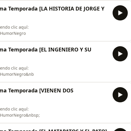
a Temporada [LA HISTORIA DE JORGE Y
endo clic aquí:
orNegro⁠⁠⁠⁠⁠⁠⁠⁠⁠⁠⁠⁠⁠⁠⁠⁠⁠⁠⁠⁠⁠⁠⁠⁠⁠⁠⁠⁠⁠⁠⁠⁠⁠⁠⁠⁠⁠⁠⁠⁠⁠⁠⁠⁠⁠⁠⁠⁠⁠⁠⁠⁠⁠⁠⁠⁠⁠⁠⁠⁠⁠⁠⁠⁠⁠⁠⁠⁠⁠⁠⁠⁠
a Temporada [EL INGENIERO Y SU
endo clic aquí:
⁠⁠⁠⁠⁠#ALERTAHumorNegro⁠⁠⁠⁠⁠⁠⁠⁠⁠⁠⁠⁠⁠⁠⁠⁠⁠⁠⁠⁠⁠⁠⁠⁠⁠⁠⁠⁠⁠⁠⁠⁠⁠⁠⁠⁠⁠⁠⁠⁠⁠⁠⁠⁠⁠⁠⁠⁠⁠⁠⁠⁠⁠⁠⁠⁠⁠⁠⁠⁠⁠⁠⁠⁠⁠⁠⁠⁠⁠⁠⁠⁠&nb
ma Temporada [VIENEN DOS
endo clic aquí:
⁠⁠⁠⁠⁠⁠⁠⁠⁠⁠⁠⁠⁠#ALERTAHumorNegro⁠⁠⁠⁠⁠⁠⁠⁠⁠⁠⁠⁠⁠⁠⁠⁠⁠⁠⁠⁠⁠⁠⁠⁠⁠⁠⁠⁠⁠⁠⁠⁠⁠⁠⁠⁠⁠⁠⁠⁠⁠⁠⁠⁠⁠⁠⁠⁠⁠⁠⁠⁠⁠⁠⁠⁠⁠⁠⁠⁠⁠⁠⁠⁠⁠⁠⁠⁠⁠⁠⁠&nbsp;⁠