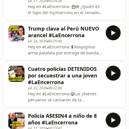
jul. 27, 2026
00:24:26
universidad del nuevo ministro de
Hoy en #LaEncerrona: 🦹🏽 ¿Quién es
Educación. Dio discurso sobre "los
el topo del fujimorismo en el Senado?
valores judeo cristianos". ADEMÁS:
Todo sobre cómo Keiko se apoderó de
Keiko juramenta según la hora astral
la Cámara Alta con una traición.
de su cosmobiólogo. TAMBIÉN
Trump clava al Perú NUEVO
MIENTRAS TANTO: ✏️ Lo sufre Arriola:
arancel #LaEncerrona
Vladimir Cerrón todavía no podrá
jul. 24, 2026
00:25:40
dejar la clandestinidad. ¿Por qué?
Hoy en #LaEncerrona:🐛Rospigliosi
ADEMÁS: Victoria pírrica en la Cámara
arma pataleta por entrega de banda
de Diputados. Y...🐈Nuestra
presidencial, y al final retrocede.
productora Killa Cuba busca hogar
TAMBIÉN: Defensor del Pueblo
para un gatito. Y otras iniciativas
Cuatro policías DETENIDOS
justifica fuga de Cerrón.🐚 MIENTRAS
solidarias que pued
por secuestrar a una joven
TANTO:🎃Trump clava al Perú nuevo
#LaEncerrona
arancel de 12,5% por su guerra
jul. 22, 2026
00:22:08
comercial con China. ADEMÁS: Las
Hoy en #LaEncerrona:🧌Los jóvenes
armys de BTS🕺 se enfrentan a Keiko
peruanos se cansaron de la
Fujimori por visita a Palacio. Y...⚖️Un
democracia, y prefieren el
estudio de abogados, una empresa
autoritarismo más que los mayores.
de inspección de inmueble
Policía A$E$IN4 a niño de 8
Una entrevista al ex ministro de
años #LaEncerrona
Educación Ricardo Cuenca a raíz de
jul. 21, 2026
00:23:47