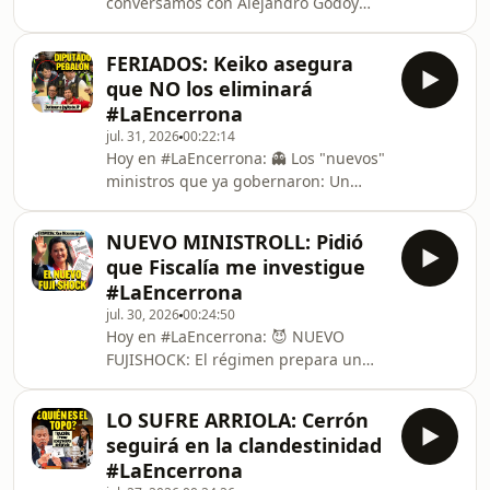
conversamos con Alejandro Godoy
de Waldemar Cerrón y librito de
sobre el flamante primer gabinete
Pancho de Piérola pagados con plata
ministerial de Keiko Fujimori Hosted
del Estado. Y... 🧠 ¿Keiko está si
FERIADOS: Keiko asegura
by Simplecast, an AdsWizz company.
que NO los eliminará
See pcm.adswizz.com for information
#LaEncerrona
about our collection and use of
jul. 31, 2026
00:22:14
personal data for advertising.
Hoy en #LaEncerrona: 👻 Los "nuevos"
ministros que ya gobernaron: Un
ministro de Justicia con acusación por
una muerte. Un ministro de
NUEVO MINISTROLL: Pidió
Educación sancionado por Sunedu. Y
que Fiscalía me investigue
más fuji-anticuchos. MIENTRAS
#LaEncerrona
TANTO: ✏️ INCREÍBLE: Cerrón es
jul. 30, 2026
00:24:50
captado bailando en fiesta patronal
Hoy en #LaEncerrona: 😈 NUEVO
de Huancayo. Y el TC reafirma su
FUJISHOCK: El régimen prepara un
liberación. ADEMÁS: Detienen a
paquete de medidas en un sentido
diputado de JP por agresión a mujer.
opuesto al del Mensaje de 28 de julio.
Y... 💪🏽 Los emprendimientos de ho
LO SUFRE ARRIOLA: Cerrón
Desde reducir feriados hasta la Nueva
seguirá en la clandestinidad
Ley Pulpín. MIENTRAS TANTO: 🇦🇷
#LaEncerrona
🇵🇪 Milei condecorado por la