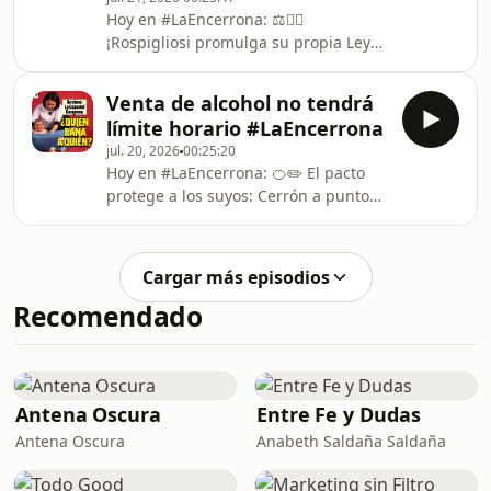
su última investigación.🎯 MIENTRAS
Hoy en #LaEncerrona: ⚖️👮‍♂️
TANTO: Cerrón feliz: 🕺El TC anuló su
¡Rospigliosi promulga su propia Ley
orden de prisión preVentiva. ADEMÁS:
Pro Crimen Policial y Militar!
Animales en crisis por el
TAMBIÉN: Policía asesina a niño de 8
calentamiento del mar 🐬 y cuatro
Venta de alcohol no tendrá
años, y otros delitos policiales.
policías participaron de un secuestro
límite horario #LaEncerrona
MIENTRAS TANTO: El indulto a Pedro
de u
jul. 20, 2026
00:25:20
Castillo 🤠en su hora final: Balcázar
Hoy en #LaEncerrona: 🍊✏️ El pacto
dice que se resuelve hoy o mañana.
protege a los suyos: Cerrón a punto
ADEMÁS: 🐍Jerí Ramón seguirá como
de quedar libre. Y el pacto también
rectora de San Marcos por tiempo
castiga: denuncian a Gorriti por
indefinido. Y...🚨Declaran en
¡soborno! MIENTRAS TANTO: Sismo en
emergencia a 5 distritos de Ju
Cargar más episodios
Junín deja 6 muertos, y el gobierno
Recomendado
anuncia bono de S/500 mensuales
para los que lo perdieron todo.
ADEMÁS: Ya no habrá límites horarios
para la venta de alcohol, y la escolta
de Balcázar se va de juerga. Y...🫂Una
Antena Oscura
Entre Fe y Dudas
deportista
Antena Oscura
Anabeth Saldaña Saldaña