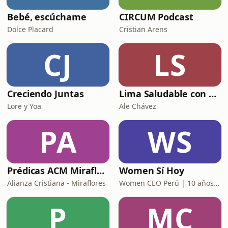
Bebé, escúchame
CIRCUM Podcast
Dolce Placard
Cristian Arens
CJ
LS
Creciendo Juntas
Lima Saludable con Ale Chávez
Lore y Yoa
Ale Chávez
PA
WS
Prédicas ACM Miraflores
Women Sí Hoy
Alianza Cristiana - Miraflores
Women CEO Perú | 10 años potenciando tu poder
P
MC