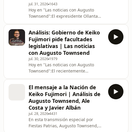
facultades delegadas que espera
jul. 31, 2026
1643
Hoy en "Las noticias con Augusto
entregar pronto al Congreso. 13
Townsend":El expresidente Ollanta
personas
Humala saldrá de prisión luego de
que un fallo del Tribunal
Análisis: Gobierno de Keiko
Constitucional anulara el proceso
Fujimori pide facultades
penal en su contra por el delito de
legislativas | Las noticias
lavado de activosA solo días de
con Augusto Townsend
inaugurado el nuevo Congreso, la
jul. 30, 2026
1979
policía ha detenido al parlamentario
Hoy en "Las noticias con Augusto
Julián Pérez Mallqui de Juntos por el
Townsend":El recientemente
Perú por un caso de violencia contra
nombrado Consejo de Ministros
la mujer. El Gobi
sesionó ayer con la presidenta Keiko
El mensaje a la Nación de
Fujimori para revisar el pedido de
Keiko Fujimori | Análisis de
facultades legislativas delegadas que
Augusto Townsend, Ale
se va a enviar al CongresoEl pedido
Costa y Javier Albán
de facultades incluye medidas para
jul. 28, 2026
4431
promover la formalización, la
En esta transmisión especial por
generación de empleo y facilitar los
Fiestas Patrias, Augusto Townsend,
trámites en el Estado, pero preocupa
Ale Costa y Javier Albán te traen un