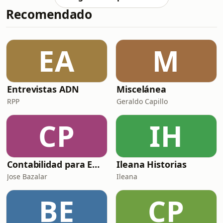
Libre, Vladimir CerrónLas
Recomendado
negociaciones entre bancadas para
definir a las Mesas Directivas del
Senado y la Cámara de Diputados se
intensifican a pocos días de la
EA
M
elecciónEl JNE entregó la credencial
de senador a Absalón Vásque
Entrevistas ADN
Miscelánea
RPP
Geraldo Capillo
CP
IH
Contabilidad para Emprendedores
Ileana Historias
Jose Bazalar
Ileana
BE
CP