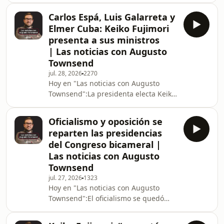
la aparente cont
análisis completo del mensaje a la
Carlos Espá, Luis Galarreta y
Nación de la presidenta Keiko
Elmer Cuba: Keiko Fujimori
Fujimori Castillo por el 28 de
presenta a sus ministros
julio. Suscríbete a nuestro newsletter
| Las noticias con Augusto
gratuito:
Townsend
https://comitedelectura.ghost.io/suscribete-
al-newsletter-de-comite/¡Síguenos en
jul. 28, 2026
2270
Hoy en "Las noticias con Augusto
nuestras redes sociales!• Twitter:
Townsend":La presidenta electa Keiko
https://twitter.com/comit
Fujimori anunció ayer que Luis
Galarreta presidirá su Consejo de
Oficialismo y oposición se
Ministros y que Elmer Cuba y Carlos
reparten las presidencias
Espá serán los ministros de Economía
del Congreso bicameral |
y Finanzas y de Relaciones Exteriores,
Las noticias con Augusto
respectivamente. El Poder Judicial
Townsend
rechazó un nuevo pedido del
excandidato presidencial Roberto
jul. 27, 2026
1323
Hoy en "Las noticias con Augusto
Sánchez para anular el juicio oral en
Townsend":El oficialismo se quedó
su contra
con la presidencia del Senado,
mientras que la oposición se hizo con