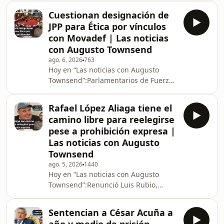
por el Gobierno que le permitirá
Cuestionan designación de
concretar su asilo en México. Se ha
JPP para Ética por vínculos
identificado más de 60 casos de
con Movadef | Las noticias
alcaldes salientes que están
con Augusto Townsend
buscando reelegirse indebidamente
ago. 6, 2026
763
usando la misma jugada que está
Hoy en “Las noticias con Augusto
empleando Rafael López Aliaga para
Townsend”:Parlamentarios de Fuerza
Lima, vale decir, ir como primer
Popular cuestionaron que Juntos Por
regidor y esperar que e
el Perú haya designado para la
Rafael López Aliaga tiene el
Comisión de Ética Parlamentaria a un
camino libre para reelegirse
congresista que ha tenido vínculos
pese a prohibición expresa |
con el Movadef, el organismo fachada
Las noticias con Augusto
de los remanentes de Sendero
Townsend
Luminoso, El Gobierno dispuso la
reorganización del Ministerio de
ago. 5, 2026
1440
Hoy en “Las noticias con Augusto
Desarrollo Agrario y Riego para que
Townsend”:Renunció Luis Rubio,
se evalúe su sit
candidato a la alcaldía de Lima de
Renovación Popular, abriendo así la
Sentencian a César Acuña a
posibilidad de que Rafael López