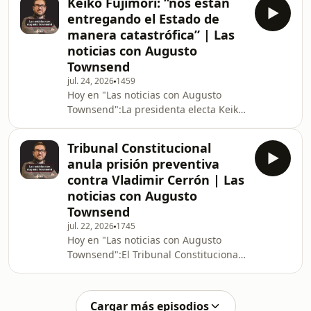
Keiko Fujimori: “nos están
la presidencia de la Cámara de
entregando el Estado de
Diputados, como resultado de las
manera catastrófica” | Las
elecciones que se hicieron ayer de las
noticias con Augusto
mesas directivas del nuevo Congreso
Townsend
bicameral.Cuarto Poder reveló chats
de la ex asesora parlamentaria de
jul. 24, 2026
1459
Hoy en "Las noticias con Augusto
Roberto Sánchez que involucrarían al
Townsend":La presidenta electa Keiko
ex candid
Fujimori declaró ayer que “nos están
entregando el Estado de manera
Tribunal Constitucional
catastrófica”, refiriéndose a la
anula prisión preventiva
información que viene reportándole
contra Vladimir Cerrón | Las
su equipo de transferenciaLa
noticias con Augusto
Dirección de Gracias Presidenciales
Townsend
del Ministerio de Justicia rechazó una
solicitud de indulto a favor de Pedro
jul. 22, 2026
1745
Hoy en "Las noticias con Augusto
Castillo ya que no cumplió con los
Townsend":El Tribunal Constitucional
“requisi
declaró fundado un recurso que
levanta la medida de prisión
preventiva contra el líder de Perú
Cargar más episodios