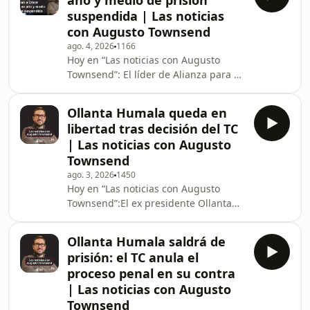
año y medio de prisión
Aliaga sea reelegido en dicho cargo
suspendida | Las noticias
aun cuando está expresamente
con Augusto Townsend
prohibido. La presidenta Keiko
ago. 4, 2026
1166
Fujimori anunció que Coca-Cola Perú
Hoy en “Las noticias con Augusto
y su embotelladora Arca Continental
Townsend”: El líder de Alianza para el
Lindley invertirán US$1.000 millones
Progreso César Acuña fue condenado
en el Perú en los p
a año un medio de prisión
Ollanta Humala queda en
suspendida por el delito de violación
libertad tras decisión del TC
a la libertad de trabajo.Hoy se define
| Las noticias con Augusto
en el nuevo Congreso bicameral las
Townsend
presidencias de las Comisiones de
ago. 3, 2026
1450
trabajo y hay mucha disputa, por
Hoy en “Las noticias con Augusto
ejemplo, por la comisión de
Townsend”:El ex presidente Ollanta
Constitución, Mincetur prevé que el
Humala fue puesto en libertad tras el
pedido de facul
fallo del Tribunal Constitucional que
Ollanta Humala saldrá de
hizo que se cayera la sentencia por
prisión: el TC anula el
lavado de activos en su contra. El
proceso penal en su contra
Gobierno suspendió la sesión del
| Las noticias con Augusto
Consejo de Ministros en la que se iba
Townsend
a seguir revisando el pedido de