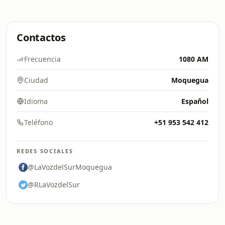
Contactos
Frecuencia
1080 AM
Ciudad
Moquegua
Idioma
Español
Teléfono
+51 953 542 412
REDES SOCIALES
@LaVozdelSurMoquegua
@RLaVozdelSur