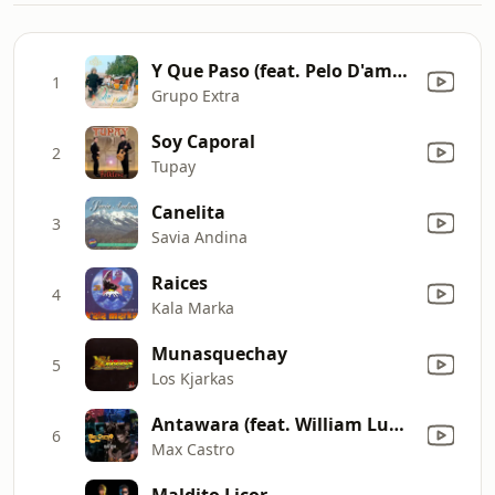
Y Que Paso (feat. Pelo D'ambrosio)
1
Grupo Extra
Soy Caporal
2
Tupay
Canelita
3
Savia Andina
Raices
4
Kala Marka
Munasquechay
5
Los Kjarkas
Antawara (feat. William Luna, Pepe Alva & Lucho Quequezana)
6
Max Castro
Maldito Licor