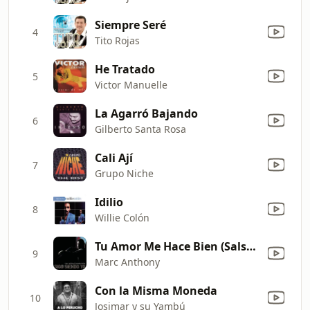
Siempre Seré
4
Tito Rojas
He Tratado
5
Victor Manuelle
La Agarró Bajando
6
Gilberto Santa Rosa
Cali Ají
7
Grupo Niche
Idilio
8
Willie Colón
Tu Amor Me Hace Bien (Salsa Version)
9
Marc Anthony
Con la Misma Moneda
10
Josimar y su Yambú