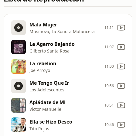
Mala Mujer
11:11
Musinova, La Sonora Matancera
La Agarro Bajando
11:07
Gilberto Santa Rosa
La rebelion
11:00
Joe Arroyo
Me Tengo Que Ir
10:56
Los Adolescentes
Apiádate de Mi
10:51
Victor Manuelle
Ella se Hizo Deseo
10:46
Tito Rojas