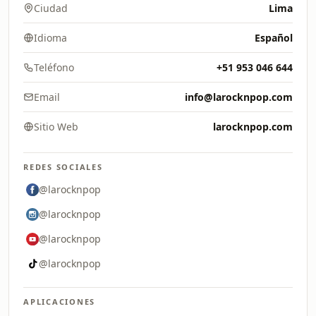
Ciudad
Lima
Idioma
Español
Teléfono
+51 953 046 644
Email
info@larocknpop.com
Sitio Web
larocknpop.com
REDES SOCIALES
@larocknpop
@larocknpop
@larocknpop
@larocknpop
APLICACIONES