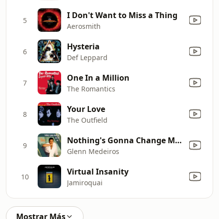
I Don't Want to Miss a Thing
5
Aerosmith
Hysteria
6
Def Leppard
One In a Million
7
The Romantics
Your Love
8
The Outfield
Nothing's Gonna Change My Love for You
9
Glenn Medeiros
Virtual Insanity
10
Jamiroquai
Mostrar Más