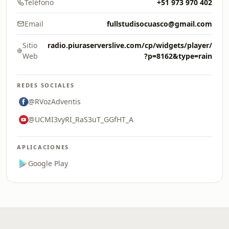
Teléfono
+51 973 970 402
Email
fullstudisocuasco@gmail.com
Sitio
radio.piuraserverslive.com/cp/widgets/player/
Web
?p=8162&type=rain
REDES SOCIALES
@RVozAdventis
@UCMI3vyRI_RaS3uT_GGfHT_A
APLICACIONES
Google Play