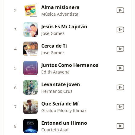
Alma misionera
2
Música Adventista
Jesús Es Mi Capitán
3
Jose Gomez
Cerca de Ti
4
Jose Gomez
Juntos Como Hermanos
5
Edith Aravena
Levantate joven
6
Hermanos Cruz
Que Sería de Mí
7
Giraldo Piloto y Klimax
Entonad un Himno
8
Cuarteto Asaf