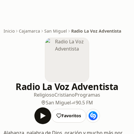
Inicio
Cajamarca
San Miguel
Radio La Voz Adventista
Radio La Voz Adventista
Religioso
Cristiano
Programas
San Miguel
90.5 FM
Favoritos
Alabanza, palabra de Dios, oración y mucho más por