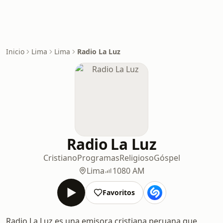
Inicio
Lima
Lima
Radio La Luz
Radio La Luz
Cristiano
Programas
Religioso
Góspel
Lima
1080 AM
Favoritos
Radio La Luz es una emisora cristiana peruana que