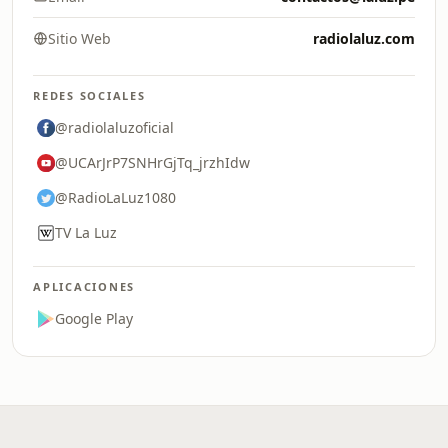
Sitio Web
radiolaluz.com
REDES SOCIALES
@radiolaluzoficial
@UCArJrP7SNHrGjTq_jrzhIdw
@RadioLaLuz1080
TV La Luz
APLICACIONES
Google Play