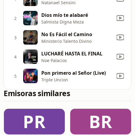
Natanael Sensini
Dios mío te alabaré
2
Salmista Digna Meza
No Es Fácil el Camino
3
Ministerio Talento Divino
LUCHARÉ HASTA EL FINAL
4
Noe Palacios
Pon primero al Señor (Live)
5
Triple Uncion
Emisoras similares
PR
BR