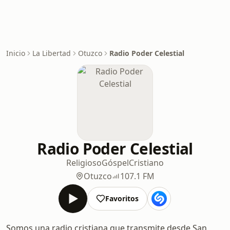
Inicio
La Libertad
Otuzco
Radio Poder Celestial
Radio Poder Celestial
Religioso
Góspel
Cristiano
Otuzco
107.1 FM
Favoritos
Somos una radio cristiana que transmite desde San