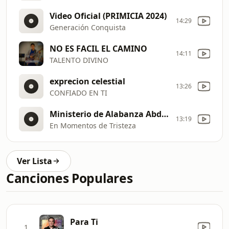
Video Oficial (PRIMICIA 2024)
14:29
Generación Conquista
NO ES FACIL EL CAMINO
14:11
TALENTO DIVINO
exprecion celestial
13:26
CONFIADO EN TI
Ministerio de Alabanza Abdí Primicia 2026 #audiooficial
13:19
En Momentos de Tristeza
Ver Lista
Canciones Populares
Para Ti
1