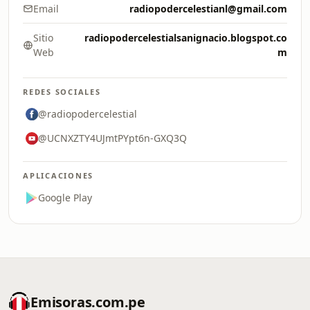
Email
radiopodercelestianl@gmail.com
Sitio
radiopodercelestialsanignacio.blogspot.co
Web
m
REDES SOCIALES
@radiopodercelestial
@UCNXZTY4UJmtPYpt6n-GXQ3Q
APLICACIONES
Google Play
Emisoras.com.pe