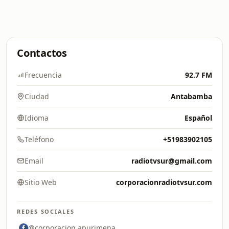
Contactos
Frecuencia
92.7 FM
Ciudad
Antabamba
Idioma
Español
Teléfono
+51983902105
Email
radiotvsur@gmail.com
Sitio Web
corporacionradiotvsur.com
REDES SOCIALES
@corporacion.apurimena