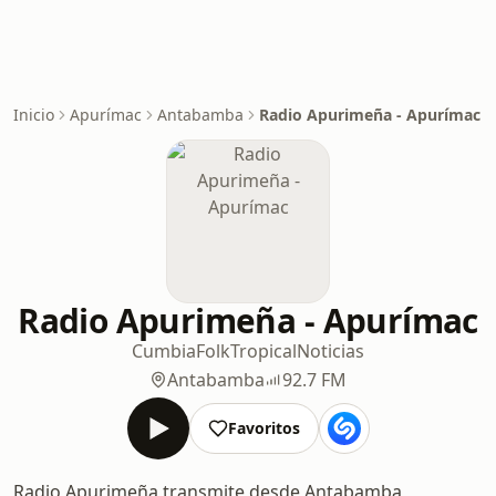
Inicio
Apurímac
Antabamba
Radio Apurimeña - Apurímac
Radio Apurimeña - Apurímac
Cumbia
Folk
Tropical
Noticias
Antabamba
92.7 FM
Favoritos
Radio Apurimeña transmite desde Antabamba,