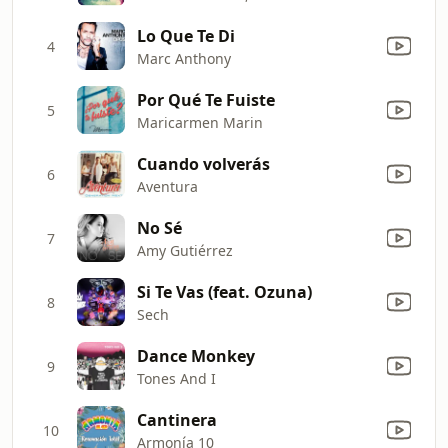
Lo Que Te Di
4
Marc Anthony
Por Qué Te Fuiste
5
Maricarmen Marin
Cuando volverás
6
Aventura
No Sé
7
Amy Gutiérrez
Si Te Vas (feat. Ozuna)
8
Sech
Dance Monkey
9
Tones And I
Cantinera
10
Armonía 10