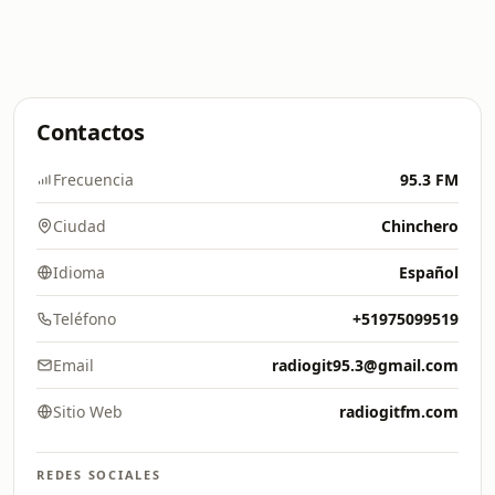
Contactos
Frecuencia
95.3 FM
Ciudad
Chinchero
Idioma
Español
Teléfono
+51975099519
Email
radiogit95.3@gmail.com
Sitio Web
radiogitfm.com
REDES SOCIALES