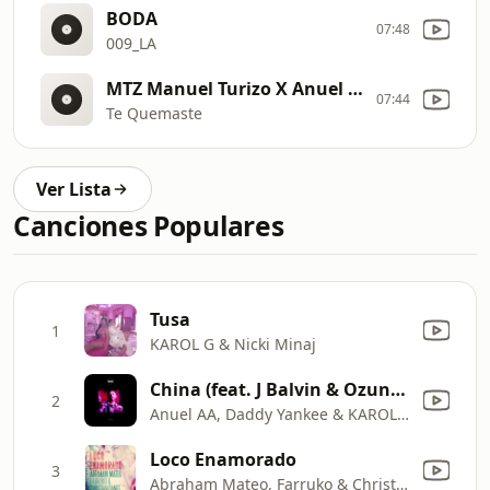
BODA
07:48
009_LA
MTZ Manuel Turizo X Anuel AA | Video Oficial
07:44
Te Quemaste
Ver Lista
Canciones Populares
Tusa
1
KAROL G & Nicki Minaj
China (feat. J Balvin & Ozuna) [Mixed]
2
Anuel AA, Daddy Yankee & KAROL G
Loco Enamorado
3
Abraham Mateo, Farruko & Christian Daniel