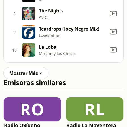
The Nights
8
Avicii
Teardrops (Joey Negro Mix)
9
Lovestation
La Loba
10
Miriam y las Chicas
Mostrar Más
Emisoras similares
RO
RL
Radio Oxígeno
Radio La Noventera