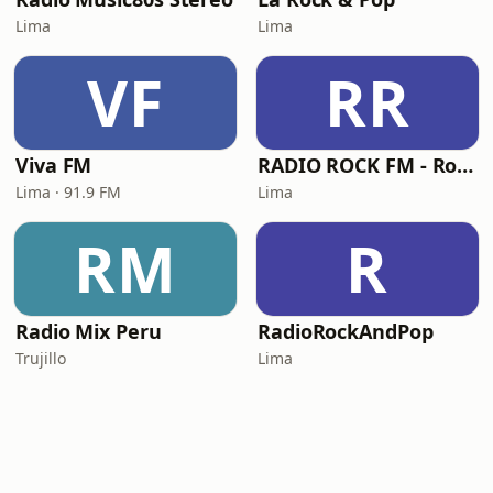
Lima
Lima
VF
RR
Viva FM
RADIO ROCK FM - Rock en Español
Lima · 91.9 FM
Lima
RM
R
Radio Mix Peru
RadioRockAndPop
Trujillo
Lima