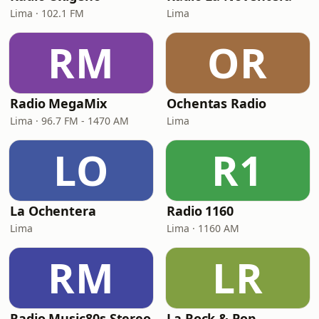
Lima · 102.1 FM
Lima
RM
OR
Radio MegaMix
Ochentas Radio
Lima · 96.7 FM - 1470 AM
Lima
LO
R1
La Ochentera
Radio 1160
Lima
Lima · 1160 AM
RM
LR
Radio Music80s Stereo
La Rock & Pop