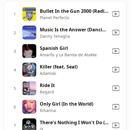
Bullet In the Gun 2000 (Radio Mix)
1
Planet Perfecto
Music Is the Answer (Dancin' and Prancin') [feat. Celeda]
2
Danny Tenaglia
Spanish Girl
3
Amarfis y La Banda de Atakke
Killer (feat. Seal)
4
Adamski
Ride It
5
Regard
Only Girl (In the World)
6
Rihanna
There's Nothing I Won't Do (Red Jerry & JX Dub)
7
JX