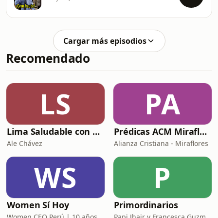
Cargar más episodios
Recomendado
LS
PA
Lima Saludable con Ale Chávez
Prédicas ACM Miraflores
Ale Chávez
Alianza Cristiana - Miraflores
WS
P
Women Sí Hoy
Primordinarios
Women CEO Perú | 10 años potenciando tu poder
Papi Jhair y Francesca Guzmán