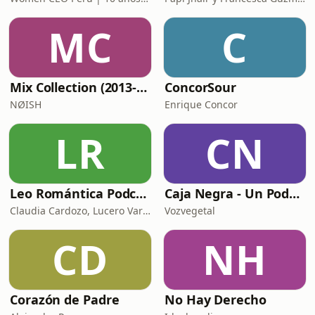
MC
C
Mix Collection (2013-now)
ConcorSour
NØISH
Enrique Concor
LR
CN
Leo Romántica Podcast
Caja Negra - Un Podcast de Soda Stereo
Claudia Cardozo, Lucero Vargas y Victoria Delgado.
Vozvegetal
CD
NH
Corazón de Padre
No Hay Derecho