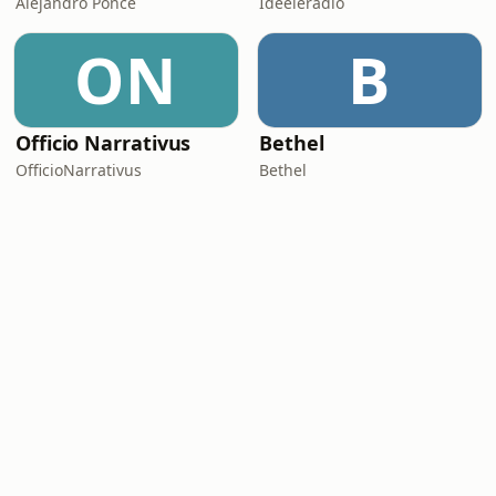
Alejandro Ponce
Ideeleradio
ON
B
Officio Narrativus
Bethel
OfficioNarrativus
Bethel