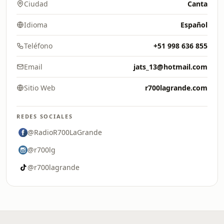
Ciudad
Canta
Idioma
Español
Teléfono
+51 998 636 855
Email
jats_13@hotmail.com
Sitio Web
r700lagrande.com
REDES SOCIALES
@RadioR700LaGrande
@r700lg
@r700lagrande