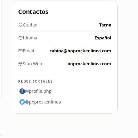
Contactos
Ciudad
Tacna
Idioma
Español
Email
cabina@poprockenlinea.com
Sitio Web
poprockenlinea.com
REDES SOCIALES
@profile.php
@poprockenlinea