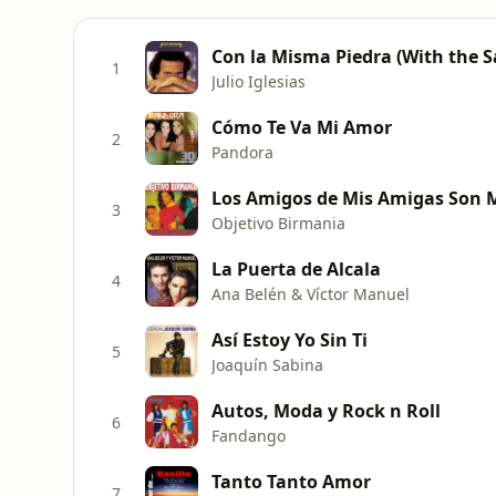
Con la Misma Piedra (With the 
1
Julio Iglesias
Cómo Te Va Mi Amor
2
Pandora
Los Amigos de Mis Amigas Son 
3
Objetivo Birmania
La Puerta de Alcala
4
Ana Belén & Víctor Manuel
Así Estoy Yo Sin Ti
5
Joaquín Sabina
Autos, Moda y Rock n Roll
6
Fandango
Tanto Tanto Amor
7