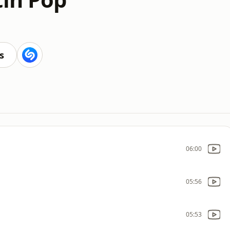
s
06:00
05:56
05:53