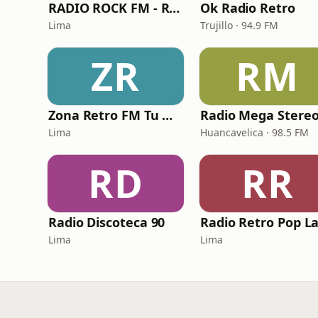
RADIO ROCK FM - Rock en Español
Ok Radio Retro
Lima
Trujillo · 94.9 FM
ZR
RM
Zona Retro FM Tu Musica
Lima
Huancavelica · 98.5 FM
RD
RR
Radio Discoteca 90
Lima
Lima