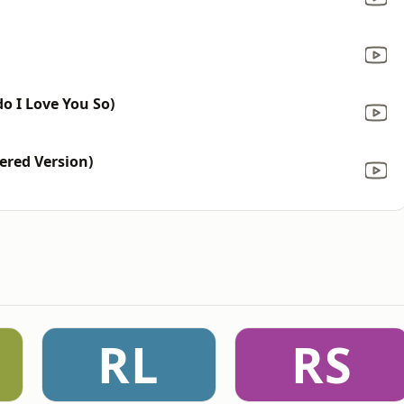
o I Love You So)
ered Version)
RL
RS