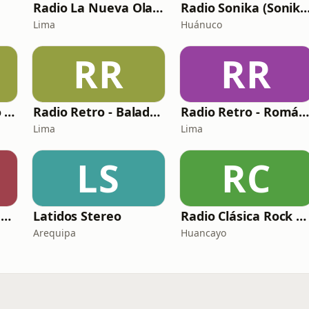
Radio La Nueva Ola Inolvidable
Radio Sonika (Sonika St
Lima
Huánuco
RR
RR
Radio Mega Stereo 98.5 FM
Radio Retro - Baladas en Inglés
Radio Retro - Romántic
Lima
Lima
LS
RC
Radio Retro Pop Latino
Latidos Stereo
Radio Clásica Rock & Pop
Arequipa
Huancayo