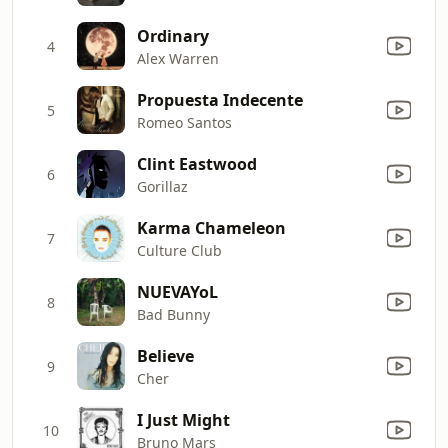
Ordinary
4
Alex Warren
Propuesta Indecente
5
Romeo Santos
Clint Eastwood
6
Gorillaz
Karma Chameleon
7
Culture Club
NUEVAYoL
8
Bad Bunny
Believe
9
Cher
I Just Might
10
Bruno Mars