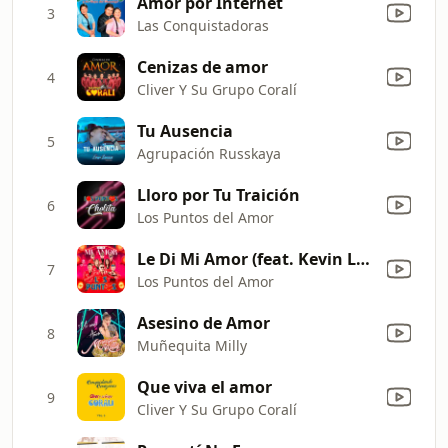
Amor por Internet
3
Las Conquistadoras
Cenizas de amor
4
Cliver Y Su Grupo Coralí
Tu Ausencia
5
Agrupación Russkaya
Lloro por Tu Traición
6
Los Puntos del Amor
Le Di Mi Amor (feat. Kevin Lopez Orihuela)
7
Los Puntos del Amor
Asesino de Amor
8
Muñequita Milly
Que viva el amor
9
Cliver Y Su Grupo Coralí