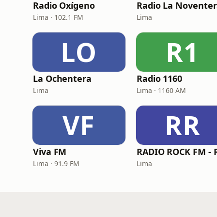
Radio Oxígeno
Radio La Novente
Lima · 102.1 FM
Lima
LO
R1
La Ochentera
Radio 1160
Lima
Lima · 1160 AM
VF
RR
Viva FM
Lima · 91.9 FM
Lima