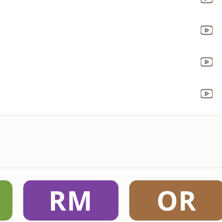
RM
OR