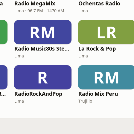
ra
Radio MegaMix
Ochentas Radio
Lima · 96.7 FM - 1470 AM
Lima
RM
LR
Radio Music80s Stereo
La Rock & Pop
Lima
Lima
R
RM
RADIO ROCK FM - Rock en Español
RadioRockAndPop
Radio Mix Peru
Lima
Trujillo