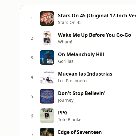
Stars On 45 (Original 12-Inch Ve
1
Stars On 45
Wake Me Up Before You Go-Go
2
Wham!
On Melancholy Hill
3
Gorillaz
Muevan las Industrias
4
Los Prisioneros
Don't Stop Believin'
5
Journey
PPG
6
Toto Blanke
Edge of Seventeen
7