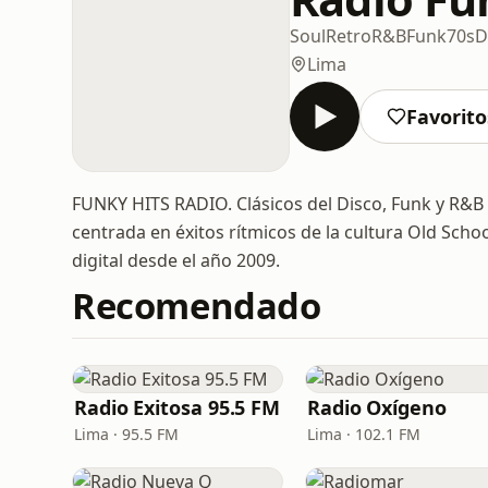
Soul
Retro
R&B
Funk
70s
D
Lima
Favorito
FUNKY HITS RADIO. Clásicos del Disco, Funk y R&B
centrada en éxitos rítmicos de la cultura Old Sch
digital desde el año 2009.
Recomendado
Radio Exitosa 95.5 FM
Radio Oxígeno
Lima · 95.5 FM
Lima · 102.1 FM