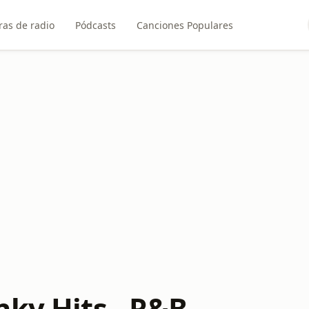
ras de radio
Pódcasts
Canciones Populares
nky Hits - R&B