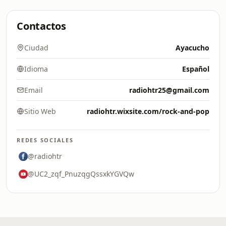
Contactos
Ciudad
Ayacucho
Idioma
Español
Email
radiohtr25@gmail.com
Sitio Web
radiohtr.wixsite.com/rock-and-pop
REDES SOCIALES
@radiohtr
@UC2_zqf_PnuzqgQssxkYGVQw