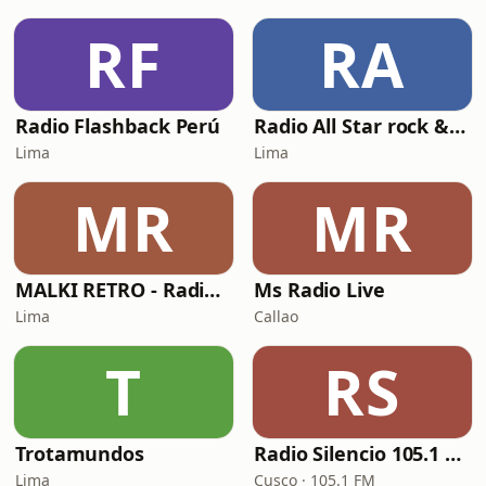
RF
RA
Radio Flashback Perú
Radio All Star rock & pop on line
Lima
Lima
MR
MR
MALKI RETRO - Radio Pop, Rock & Latino
Ms Radio Live
Lima
Callao
T
RS
Trotamundos
Radio Silencio 105.1 Fm
Lima
Cusco · 105.1 FM