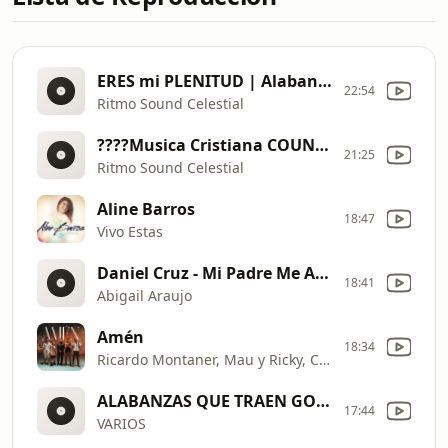
ERES mi PLENITUD | Alabanza y Adoración | Solo en Dios encontramos verdadera plenitud
22:54
Ritmo Sound Celestial
????Musica Cristiana COUNTRY??| Historias BIBLICAS Que Tocarán Tu Corazón ????
21:25
Ritmo Sound Celestial
Aline Barros
18:47
Vivo Estas
Daniel Cruz - Mi Padre Me Ama
18:41
Abigail Araujo
Amén
18:34
Ricardo Montaner, Mau y Ricky, Camilo, Evaluna Montaner
ALABANZAS QUE TRAEN GOZO Y ALEGRIA A TU CASA
17:44
VARIOS