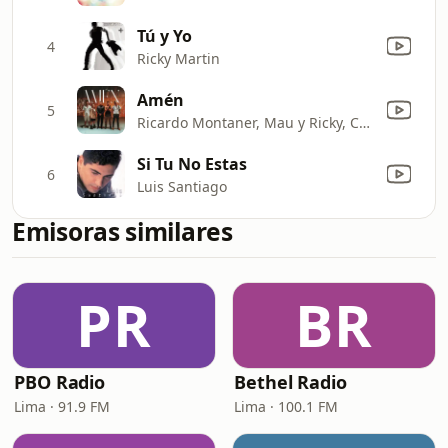
Tú y Yo
4
Ricky Martin
Amén
5
Ricardo Montaner, Mau y Ricky, Camilo & Evaluna Montaner
Si Tu No Estas
6
Luis Santiago
Emisoras similares
PR
BR
PBO Radio
Bethel Radio
Lima · 91.9 FM
Lima · 100.1 FM