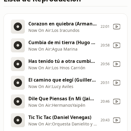
Corazon en quiebra (Armando Massé
22:01
Now On Air:Los Iracundos
Cumbia de mi tierra (Hugo Querebalu C)
20:58
Now On Air:Agua Marina
Has tenido tú a otra cumbia (Paco carrión)
20:56
Now On Air:Los Hnos Carrión
El camino que elegí (Guillermo Pacheco)
20:51
Now On Air:Lucy Aviles
Dile Que Piensas En Mi (Jaime Yaypen Uypan)
20:46
Now On Air:HermanosYaipén
Tic Tic Tac (Daniel Venegas)
20:43
Now On Air:Orquesta Danielito y La Perú