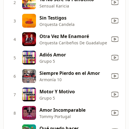
2
Sensual Karicia
Sin Testigos
3
Orquesta Candela
Otra Vez Me Enamoré
4
Orquesta Caribeños De Guadalupe
Adiós Amor
5
Grupo 5
Siempre Pierdo en el Amor
6
Armonía 10
Motor Y Motivo
7
Grupo 5
Amor Incomparable
8
Tommy Portugal
Qué puedo hacer