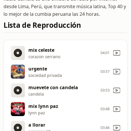
desde Lima, Perú, que transmite música latina, Top 40 y
lo mejor de la cumbia peruana las 24 horas.
Lista de Reproducción
mix celeste
04:01
corazon serrano
urgente
03:57
sociedad privada
muevete con candela
03:53
candela
mix lynn paz
03:48
lynn paz
a llorar
03:46