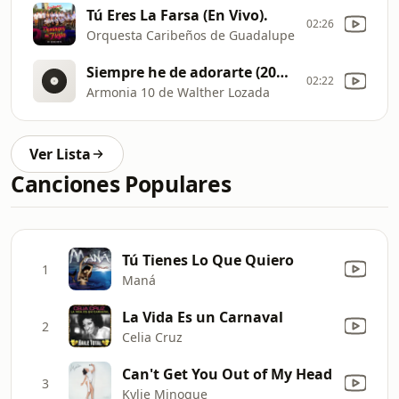
Tú Eres La Farsa (En Vivo).
02:26
Orquesta Caribeños de Guadalupe
Siempre he de adorarte (2025)
02:22
Armonia 10 de Walther Lozada
Ver Lista
Canciones Populares
Tú Tienes Lo Que Quiero
1
Maná
La Vida Es un Carnaval
2
Celia Cruz
Can't Get You Out of My Head
3
Kylie Minogue