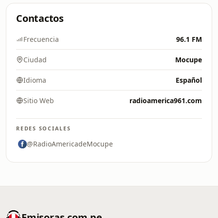
Contactos
Frecuencia
96.1 FM
Ciudad
Mocupe
Idioma
Español
Sitio Web
radioamerica961.com
REDES SOCIALES
@RadioAmericadeMocupe
Emisoras.com.pe