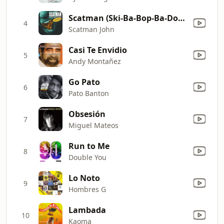
Scatman (Ski-Ba-Bop-Ba-Dop-Bop) [Extended Radio Version]
4
Scatman John
Casi Te Envidio
5
Andy Montañez
Go Pato
6
Pato Banton
Obsesión
7
Miguel Mateos
Run to Me
8
Double You
Lo Noto
9
Hombres G
Lambada
10
Kaoma