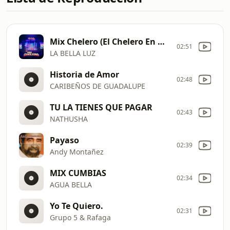
Mix Chelero (El Chelero En Donde Estás Amor En una Esquina Cuando Yo Cantaba)
02:51
LA BELLA LUZ
Historia de Amor
02:48
CARIBEÑOS DE GUADALUPE
TU LA TIENES QUE PAGAR
02:43
NATHUSHA
Payaso
02:39
Andy Montañez
MIX CUMBIAS
02:34
AGUA BELLA
Yo Te Quiero.
02:31
Grupo 5 & Rafaga