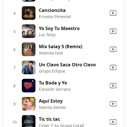
Cancioncita
4
Ernesto Pimentel
Yo Soy Tu Maestro
5
Los Telez
Mix Salay 5 (Remix)
6
Yolanda Ivon
Un Clavo Saca Otro Clavo
7
Grupo Eclipse
Tu Boda y Yo
8
Corazón Serrano
Aquí Estoy
9
Vianita Gomez
Tic tic tac
10
Cliver Y Su Grupo Coralí