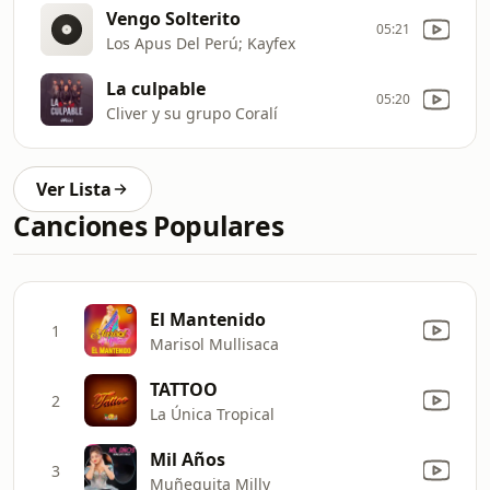
Vengo Solterito
05:21
Los Apus Del Perú; Kayfex
La culpable
05:20
Cliver y su grupo Coralí
Ver Lista
Canciones Populares
El Mantenido
1
Marisol Mullisaca
TATTOO
2
La Única Tropical
Mil Años
3
Muñequita Milly