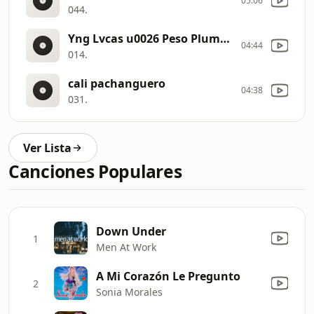
05:06
044.
Yng Lvcas u0026 Peso Pluma La Bebe Remix (toshi mix)
04:44
014.
cali pachanguero
04:38
031.
Ver Lista
Canciones Populares
Down Under
1
Men At Work
A Mi Corazón Le Pregunto
2
Sonia Morales