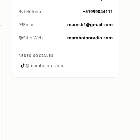
Teléfono
+51999044111
Email
mamsb1@gmail.com
Sitio Web
mamboinnradio.com
REDES SOCIALES
@mamboinn.radio