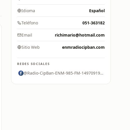
Idioma
Español
Teléfono
051-363182
Email
richimario@hotmail.com
Sitio Web
enmradiocipban.com
REDES SOCIALES
@Radio-CipBan-ENM-985-FM-1497091957206316