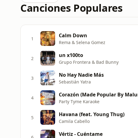
Canciones Populares
Calm Down
1
Rema & Selena Gomez
un x100to
2
Grupo Frontera & Bad Bunny
No Hay Nadie Más
3
Sebastián Yatra
Corazón (Made Popular By Malum
4
Party Tyme Karaoke
Havana (feat. Young Thug)
5
Camila Cabello
Vértiz - Cuéntame
6