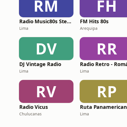
RM
FH
Radio Music80s Stereo
FM Hits 80s
Lima
Arequipa
DV
RR
DJ Vintage Radio
Lima
Lima
RV
RP
Radio Vicus
Chulucanas
Lima