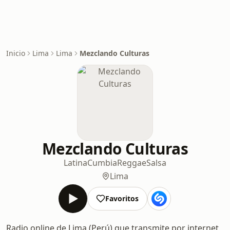
Inicio
Lima
Lima
Mezclando Culturas
Mezclando Culturas
Latina
Cumbia
Reggae
Salsa
Lima
Favoritos
Radio online de Lima (Perú) que transmite por internet