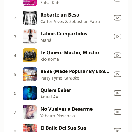
Salsa Kids
Robarte un Beso
2
Carlos Vives & Sebastián Yatra
Labios Compartidos
3
Maná
Te Quiero Mucho, Mucho
4
Río Roma
BEBE (Made Popular By 6ix9ine & Anuel AA) [Instrumental Version]
5
Party Tyme Karaoke
Quiere Beber
6
Anuel AA
No Vuelvas a Besarme
7
Yahaira Plasencia
El Baile Del Sua Sua
8