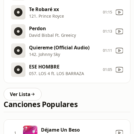
Te Robaré xx
01:15
121. Prince Royce
Perdon
01:13
David Bisbal Ft. Greeicy
Quiereme (Official Audio)
01:11
142. Johnny Sky
ESE HOMBRE
01:05
057. LOS 4 ft. LOS BARRAZA
Ver Lista
Canciones Populares
Déjame Un Beso
1