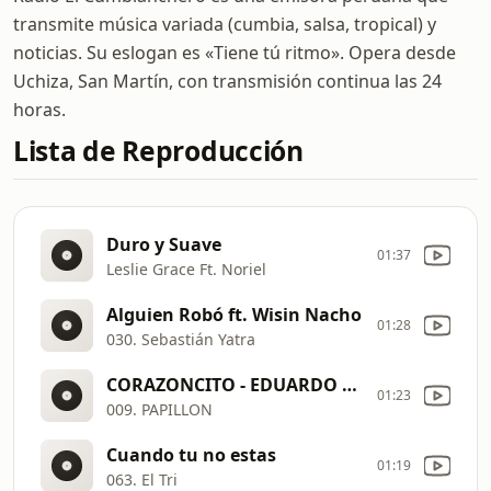
transmite música variada (cumbia, salsa, tropical) y
noticias. Su eslogan es «Tiene tú ritmo». Opera desde
Uchiza, San Martín, con transmisión continua las 24
horas.
Lista de Reproducción
Duro y Suave
01:37
Leslie Grace Ft. Noriel
Alguien Robó ft. Wisin Nacho
01:28
030. Sebastián Yatra
CORAZONCITO - EDUARDO CAPUÑAY LALO CAPUÑAY 2017
01:23
009. PAPILLON
Cuando tu no estas
01:19
063. El Tri