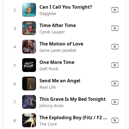
Can I Call You Tonight?
2
Dayglow
Time After Time
3
Cyndi Lauper
The Motion of Love
4
Gene Loves Jezebel
One More Time
5
Daft Punk
Send Me an Angel
6
Real Life
This Grave Is My Bed Tonight
7
Johnny Aries
The Exploding Boy (Fitz / F2 Studios Demo 2/85)
8
The Cure