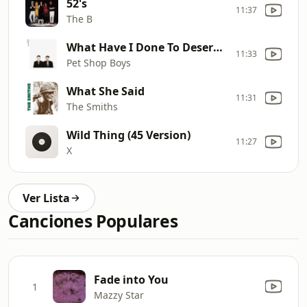
52's
11:37
The B
What Have I Done To Deserve This? (With Dusty Springfield) (2001 Remastered Version)
11:33
Pet Shop Boys
What She Said
11:31
The Smiths
Wild Thing (45 Version)
11:27
X
Ver Lista
Canciones Populares
Fade into You
1
Mazzy Star