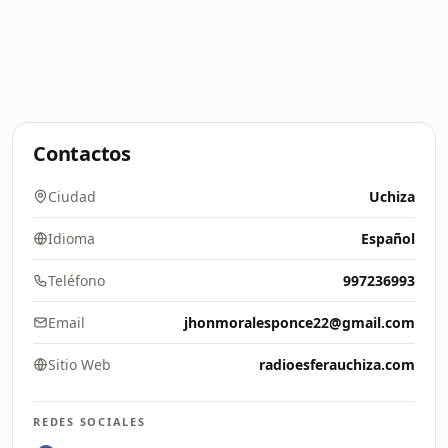
Contactos
Ciudad
Uchiza
Idioma
Español
Teléfono
997236993
Email
jhonmoralesponce22@gmail.com
Sitio Web
radioesferauchiza.com
REDES SOCIALES