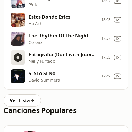
18:07
P!nk
Estes Donde Estes
18:03
Ha Ash
The Rhythm Of The Night
17:57
Corona
Fotografia (Duet with Juanes)
17:53
Nelly Furtado
Si Si o Si No
17:49
David Summers
Ver Lista
Canciones Populares