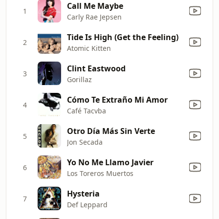
Call Me Maybe
1
Carly Rae Jepsen
Tide Is High (Get the Feeling)
2
Atomic Kitten
Clint Eastwood
3
Gorillaz
Cómo Te Extraño Mi Amor
4
Café Tacvba
Otro Día Más Sin Verte
5
Jon Secada
Yo No Me Llamo Javier
6
Los Toreros Muertos
Hysteria
7
Def Leppard