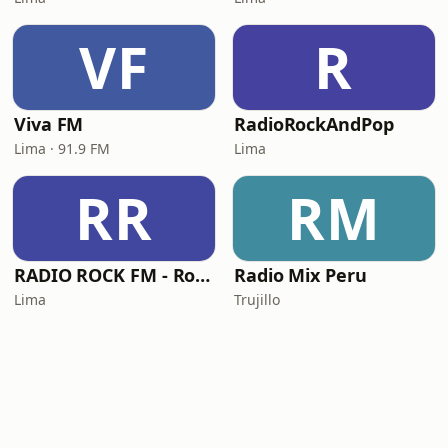
VF
R
Viva FM
RadioRockAndPop
Lima · 91.9 FM
Lima
RR
RM
RADIO ROCK FM - Rock en Español
Radio Mix Peru
Lima
Trujillo