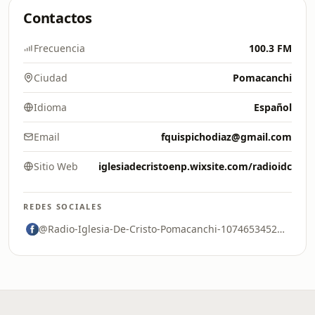
Contactos
Frecuencia
100.3 FM
Ciudad
Pomacanchi
Idioma
Español
Email
fquispichodiaz@gmail.com
Sitio Web
iglesiadecristoenp.wixsite.com/radioidc
REDES SOCIALES
@Radio-Iglesia-De-Cristo-Pomacanchi-107465345297150