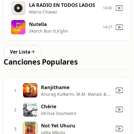
LA RADIO EN TODOS LADOS
14:30
Marco Chavez
Nutella
14:27
Skorch Bun It,V'ghn
Ver Lista
Canciones Populares
Ranjithame
1
Anurag Kulkarni, M.M. Manasi & Ramajogayya Sastry
Chérie
2
Idrissa Soumaoro
Not Yet Uhuru
3
Letta Mbulu