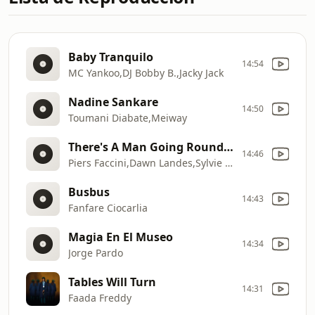
Baby Tranquilo
14:54
MC Yankoo,DJ Bobby B.,Jacky Jack
Nadine Sankare
14:50
Toumani Diabate,Meiway
There's A Man Going Round Taking Names
14:46
Piers Faccini,Dawn Landes,Sylvie Lewis
Busbus
14:43
Fanfare Ciocarlia
Magia En El Museo
14:34
Jorge Pardo
Tables Will Turn
14:31
Faada Freddy