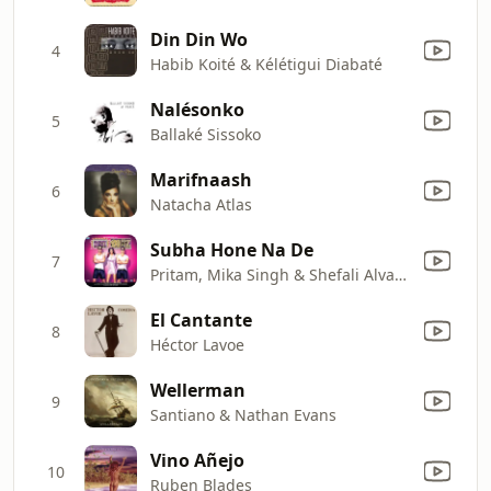
Din Din Wo
4
Habib Koité & Kélétigui Diabaté
Nalésonko
5
Ballaké Sissoko
Marifnaash
6
Natacha Atlas
Subha Hone Na De
7
Pritam, Mika Singh & Shefali Alvares
El Cantante
8
Héctor Lavoe
Wellerman
9
Santiano & Nathan Evans
Vino Añejo
10
Ruben Blades