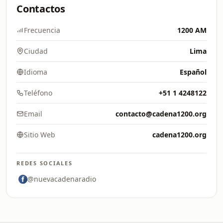
Contactos
Frecuencia
1200 AM
Ciudad
Lima
Idioma
Español
Teléfono
+51 1 4248122
Email
contacto@cadena1200.org
Sitio Web
cadena1200.org
REDES SOCIALES
@nuevacadenaradio