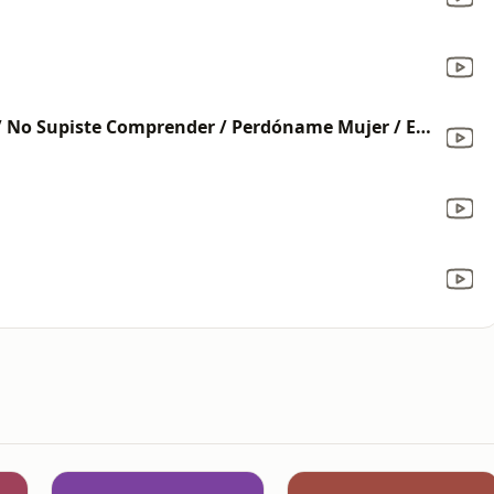
Mix Pueblo Joven: Pueblo Joven / No Supiste Comprender / Perdóname Mujer / Esperando / Llámame (En Vivo)