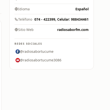
Idioma
Español
Teléfono
074 - 422399, Celular: 988434461
Sitio Web
radiosaborfm.com
REDES SOCIALES
@radiosabortucume
@radiosabortucume3086