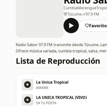
Cumbia
Merengue
Tropic
Túcume
97.9 FM
Favorito
Radio Sabor 97.9 FM transmite desde Túcume, Lamb
Ofrece música variada, cumbia tropical, salsa, me
Lista de Reproducción
La Unica Tropical
AMAME
LA UNICA TROPICAL (VIVO)
54 TU POETA