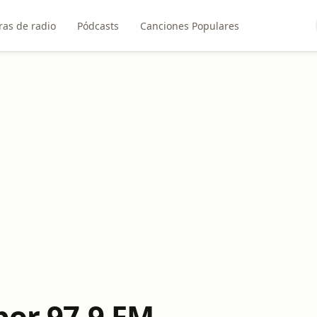
ras de radio
Pódcasts
Canciones Populares
bor 97.9 FM