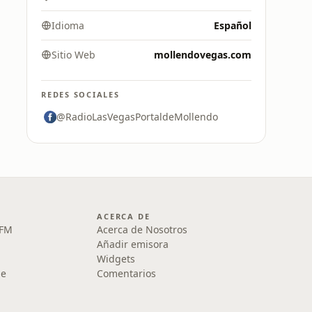
Idioma
Español
Sitio Web
mollendovegas.com
REDES SOCIALES
@RadioLasVegasPortaldeMollendo
ACERCA DE
 FM
Acerca de Nosotros
Añadir emisora
Widgets
le
Comentarios