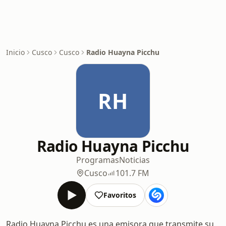
Inicio
Cusco
Cusco
Radio Huayna Picchu
RH
Radio Huayna Picchu
Programas
Noticias
Cusco
101.7 FM
Favoritos
Radio Huayna Picchu es una emisora que transmite su