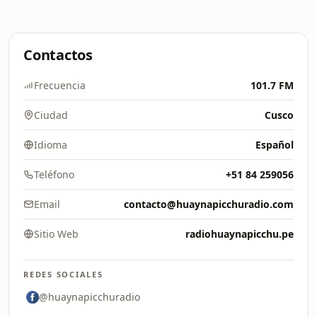
Contactos
Frecuencia
101.7 FM
Ciudad
Cusco
Idioma
Español
Teléfono
+51 84 259056
Email
contacto@huaynapicchuradio.com
Sitio Web
radiohuaynapicchu.pe
REDES SOCIALES
@huaynapicchuradio